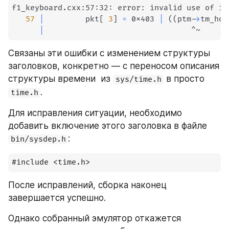
f1_keyboard.cxx:57:32: error: invalid use of in
57
|
         pkt
[
3
]
=
 0x403 
|
((
ptm-
>
tm_hou
|
                                ^~
Связаны эти ошибки с изменением структуры 
заголовков, конкретно — с переносом описания 
структуры времени  из 
 в просто 
sys/time.h
.
time.h
Для исправления ситуации, необходимо 
добавить включение этого заголовка в файле 
:
bin/sysdep.h
#include <time.h>
После исправлений, сборка наконец 
завершается успешно.
Однако собранный эмулятор откажется 