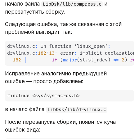
начало файла 
 и 
LibDsk/lib/compress.c
перезапустить сборку.
Следующая ошибка, также связанная с этой 
проблемой выглядит так:
drvlinux
.
c
:
 In function ‘linux_open’
:
drvlinux
.
c
:
182
:
13
:
 error
:
 implicit declaration 
182
|
if
(
major
(
st
.
st_rdev
)
!=
2
)
ret
Исправление аналогично предыдущей 
ошибке — просто добавляем: 
#include <sys/sysmacros.h>
в начало файла 
.
LibDsk/lib/drvlinux.c
После перезапуска сборки, появится куча 
ошибок вида: