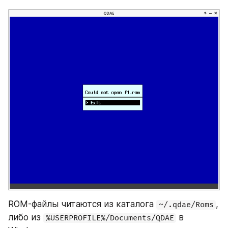
ROM-файлы читаются из каталога 
, 
~/.qdae/Roms
либо из 
 в 
%USERPROFILE%/Documents/QDAE