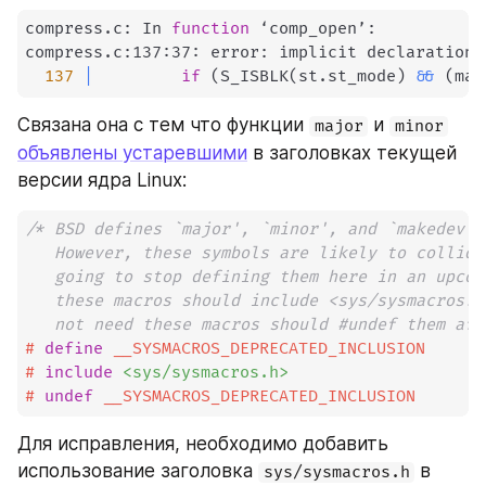
compress.c: In 
function
 ‘comp_open’:

compress.c:137:37: error: implicit declaration 
137
|
if
(
S_ISBLK
(
st.st_mode
)
&&
(
maj
Связана она с тем что функции 
 и 
major
minor
объявлены устаревшими
 в заголовках текущей 
версии ядра Linux:
/* BSD defines `major', `minor', and `makedev' 
   However, these symbols are likely to collide
   going to stop defining them here in an upcom
   these macros should include <sys/sysmacros.h
   not need these macros should #undef them aft
#
define
__SYSMACROS_DEPRECATED_INCLUSION
#
include
<sys/sysmacros.h>
#
undef
__SYSMACROS_DEPRECATED_INCLUSION
Для исправления, необходимо добавить 
использование заголовка 
 в 
sys/sysmacros.h