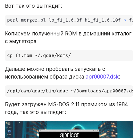
Вот так это выглядит:
perl merger.pl lo_f1_1.6.8f hi_f1_1.6.10f 
>
 f1.
Копируем полученный ROM в домашний каталог 
с эмулятора:
cp f1.rom ~/.qdae/Roms/
Дальше можно пробовать запускать c 
использованием образа диска 
apr00007.dsk
:
/opt/own/qdae/bin/qdae ~/Downloads/apr00007.dsk
Будет загружен MS-DOS 2.11 прямиком из 1984 
года, так это выглядит: