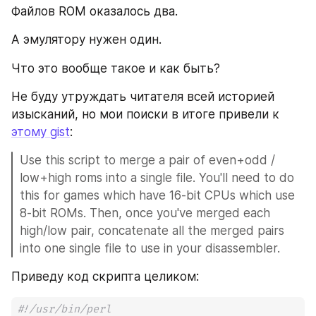
Файлов ROM оказалось два.
А эмулятору нужен один. 
Что это вообще такое и как быть?
Не буду утруждать читателя всей историей 
изысканий, но мои поиски в итоге привели к 
этому gist
:
Use this script to merge a pair of even+odd / 
low+high roms into a single file. You'll need to do 
this for games which have 16-bit CPUs which use 
8-bit ROMs. Then, once you've merged each 
high/low pair, concatenate all the merged pairs 
into one single file to use in your disassembler.
Приведу код скрипта целиком:
#!/usr/bin/perl