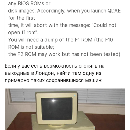
any BIOS ROMs or 
disk images. Accordingly, when you launch QDAE 
for the first 
time, it will abort with the message: "Could not 
open f1.rom". 
You will need a dump of the F1 ROM (the F10 
ROM is not suitable; 
the F2 ROM may work but has not been tested). 
Если у вас есть возможность сгонять на 
выходные в Лондон, найти там одну из 
примерно таких сохранившихся машин: