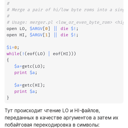
#
# Merge a pair of hi/low byte roms into a singl
# 
# Usage: merger.pl <low_or_even_byte_rom> <high
open LO
,
$ARGV
[
0
]
||
die
$!
;
open HI
,
$ARGV
[
1
]
||
die
$!
;
$i
=
0
;
while
(
!
(
eof
(
LO
)
|
 eof
(
HI
)
)
)
{
$a
=
getc
(
LO
)
;
print
$a
;
$a
=
getc
(
HI
)
;
print
$a
;
}
Тут происходит чтение LO и HI-файлов, 
переданных в качестве аргументов а затем их 
побайтовая перекодировка в символы: