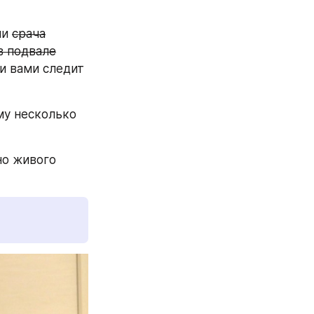
и 
срача
в подвале
и вами следит 
у несколько 
о живого 