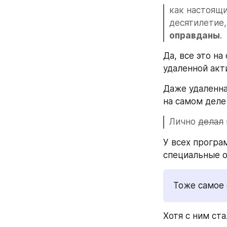
как настоящи
десятилетие,
оправданы
.
Да, все это на
удаленной акти
Даже удаленна
на самом деле
Лично 
делал
У всех програ
специальные о
Тоже самое 
Хотя с ним ста