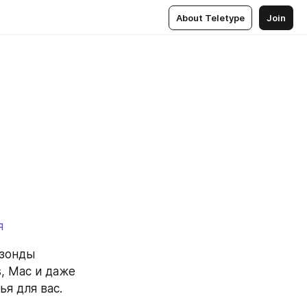
About Teletype
Join
я
 зонды 
 Mac и даже 
я для вас.