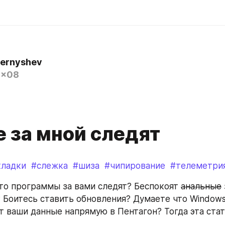
hernyshev
0x08
е за мной следят
кладки
#слежка
#шиза
#чипирование
#телеметри
то программы за вами следят? Беспокоят 
анальные
 Боитесь ставить обновления? Думаете что Windows,
т ваши данные напрямую в Пентагон? Тогда эта стать