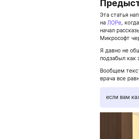
Предыс
Эта статья на
на 
ЛОРе
, ког
начал рассказ
Микрософт че
Я давно не об
подзабыл как э
Вообщем текст
врача все равн
если вам ка