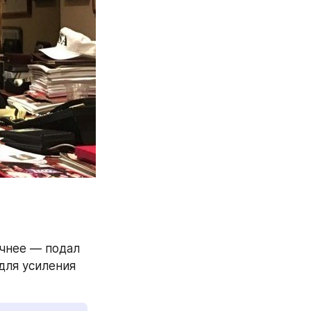
чнее — подал 
ля усиления 