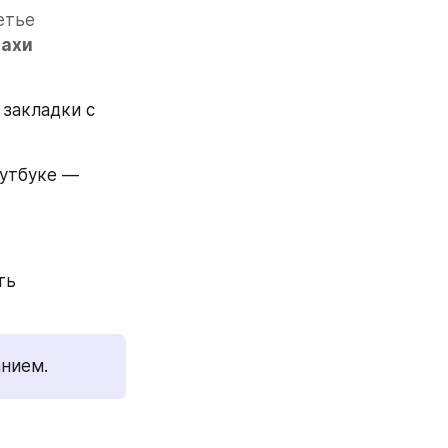
тье 
ахи 
закладки с 
утбуке — 
ь 
нием. 