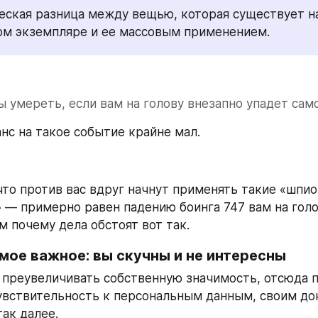
еская разница между вещью, которая существует на
ом экземпляре и ее массовым применением.
 умереть, если вам на голову внезапно упадет сам
нс на такое событие крайне мал. 
 что против вас вдруг начнут применять такие «шпио
 — примерно равен падению боинга 747 вам на голов
м почему дела обстоят вот так.
мое важное: вы скучны и не интересны
преувеличивать собственную значимость, отсюда п
вствительность к персональным данным, своим док
так далее.