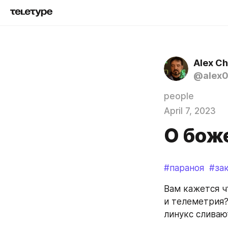
Alex C
@alex
people
April 7, 2023
О бож
#параноя
#за
Вам кажется ч
и телеметрия?
линукс сливаю