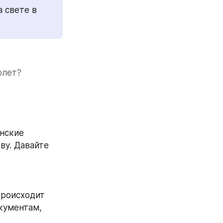
 свете в 
олет? 
нские 
у. Давайте 
роисходит 
ументам, 