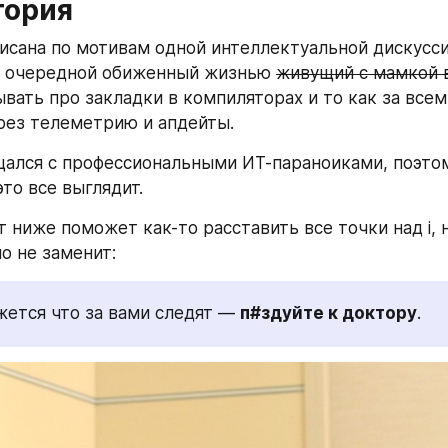
тория
писана по мотивам одной интеллектуальной дискусси
да очередной обиженный жизнью 
живущий с мамкой 
ывать про закладки в компиляторах и то как за всем
рез телеметрию и апдейты.
щался с профессиональными ИТ-параноиками, поэтом
то все выглядит.
 ниже поможет как-то расставить все точки над i, н
о не заменит: 
жется что за вами следят — 
п#здуйте к доктору
. 