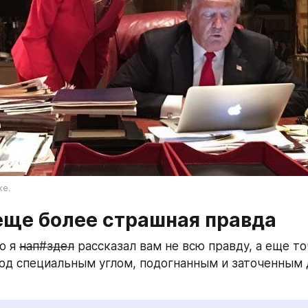
ке.
 еще более страшная правда
о я 
нап#здел
 рассказал вам не всю правду, а еще то
д специальным углом, подогнанным и заточенным д