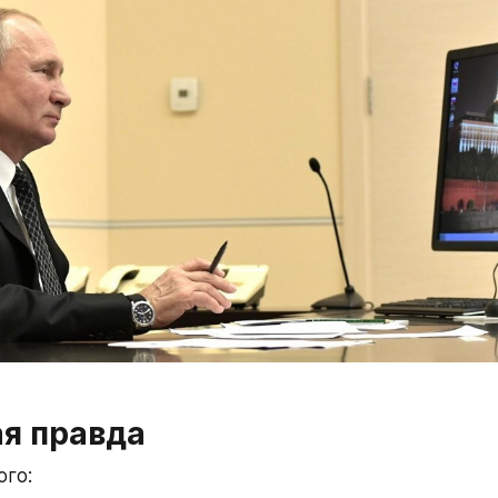
я правда
ого: