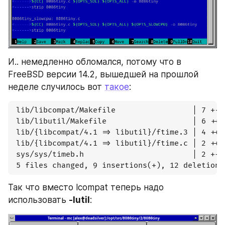
И.. немедленно обломался, потому что в 
FreeBSD версии 14.2, вышедшей на прошлой 
неделе случилось вот 
такое
:
 lib/libcompat/Makefile                 | 7 +---
 lib/libutil/Makefile                   | 6 +++-
 lib/{libcompat/4.1 => libutil}/ftime.3 | 4 ++--
 lib/{libcompat/4.1 => libutil}/ftime.c | 2 ++

 sys/sys/timeb.h                        | 2 +-

 5 files changed, 9 insertions(+), 12 deletions
Так что вместо lcompat теперь надо 
использовать 
-lutil
: