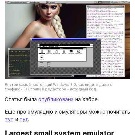
Внутри самый настоящий Windows 3.0, как видите даже с 
графикой (!) Справа в редакторе - исходный код.
Статья была 
опубликована
 на Хабре.
Еще про эмуляцию и эмуляторы можно почитать 
тут
 и 
тут
.
Largest small system emulator