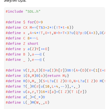
эмулятора:
#
include
"SDL.h"
#
define
$ 
for
(
O
=
9
#
define
CX
M
+=
(
T
%
3
+
2
*
!
(
!
T
*
t
-
6
)
)
#
define
x
,
A
=
4
*
!
T
,
O
=
t
,
W
=
h
=
T
<
3
?
u
(
Q
?
p
:
D
(
A
+
3
)
,
D
(
A
)
#
define
C
8
*
-
~
L
#
define
Z
short
#
define
y
a
(
Z
)
Y
[
++
O
]
#
define
B
)
,
a
--
||
(
#
define
_
)
,
e
--
||
(
#
define
V
(
I
,
D
,
E
)
(
O
=
a
(
I
)
h
[
r
]
)
&&
!
(
A
=
(
D
)
(
V
=
(
1
[
E
+
L
]
#
define
i
(
B
,
M
)
B
(
o
)
{
return
 M
;
}
#
define
R
(
O
,
M
,
_
)
(
S
=
L
?
a
(
I Z
)
O
:
O
,
N
=
L
?
a
(
I Z
)
O 
M
(
f
=
#
define
T
(
_
)
R
(
r
[
u
(
10
,
L
=
4
,
--
)
]
,
=
,
_
)
#
define
u
(
a
,
r
,
T
)
16
*
i
[
a
]
+
(
I Z
)
(
T i
[
r
]
)
#
define
a
(
_
)
*
(
_
*
)
&
#
define
L
(
_
)
M
(
W
,
_
,
U
)