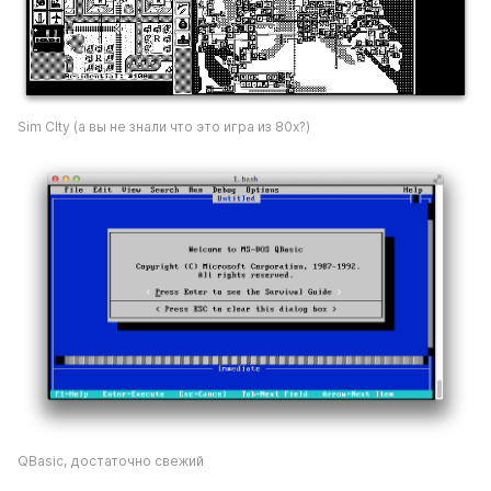
Sim CIty (а вы не знали что это игра из 80х?)
QBasic, достаточно свежий