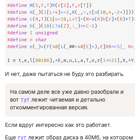
#
define
M
(
S
,
F
,
T
)
R
(
r
[
S
]
,
F
,
r
[
T
]
)
#
define
A
(
_
)
(
i
[
L
=
4
]
+=
2
,
R
(
_
,
=
,
r
[
u
(
10
,
4
,
-
2
+
)
]
)
)
#
define
c
(
R
,
T
)
(
1
[
u
=
19
,
L
+
T
]
=
(
N
=
a
(
R
)
h
[
r
]
*
(
R
)
*
T
)
>>
#
define
h
(
_
)
(
1
&
(
L
?
a
(
Z
)
_
:
_
)
>>
C
-
1
)
#
define
I
unsigned
#
define
n
char
#
define
e
(
_
)
v
(
F
(
40
[
L
(
_
##
=
40
[
E
]
+
)
,
E
]
&
N
==
S
|
_ N
<
_
(
I n t
,
e
,
l
[
80186
]
,
*
E
,
m
,
u
,
L
,
a
,
T
,
o
,
r
[
1
<<
21
]
,
X
,
*
Y
,
b
И нет, даже пытаться не буду это разбирать. 
На самом деле все уже давно разобрали и 
вот 
тут
 лежит читаемая и детально 
откомментированная версия.
Если вдруг интересно как это работает.
Еще 
тут
 лежит образ диска в 40Мб, на котором 