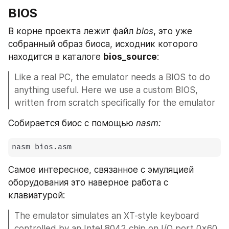
BIOS
В корне проекта лежит файл 
bios
, это уже 
собранный образ биоса, исходник которого 
находится в каталоге 
bios_source
:
Like a real PC, the emulator needs a BIOS to do 
anything useful. Here we use a custom BIOS, 
written from scratch specifically for the emulator
Собирается биос с помощью 
nasm:
nasm bios.asm
Самое интересное, связанное с эмуляцией 
оборудования это наверное работа с 
клавиатурой:
The emulator simulates an XT-style keyboard 
controlled by an Intel 8042 chip on I/O port 0x60, 