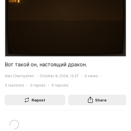
Вот такой он, настоящий дракон.
Alex Chernyshev
October 8, 2024, 12:27
0
views
3
reactions
0
replies
0
reposts
Repost
Share