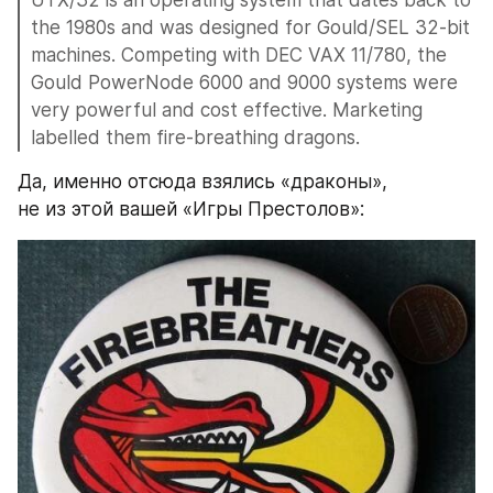
UTX/32 is an operating system that dates back to 
the 1980s and was designed for Gould/SEL 32-bit 
machines. Competing with DEC VAX 11/780, the 
Gould PowerNode 6000 and 9000 systems were 
very powerful and cost effective. Marketing 
labelled them fire-breathing dragons. 
Да, именно отсюда взялись «драконы», 
не из этой вашей «Игры Престолов»: