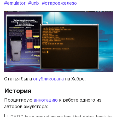
#emulator
#unix
#староежелезо
Статья была 
опубликована
 на Хабре.
История
Процитирую 
аннотацию
 к работе одного из 
авторов эмулятора: