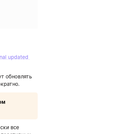
inal updated 
т обновлять 
кратно. 
ом
ски все 