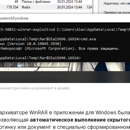
жения при клике на документ в архиве.
позволяющая 
автоматическое выполнение скрытог
артинку или документ в специально сформированном