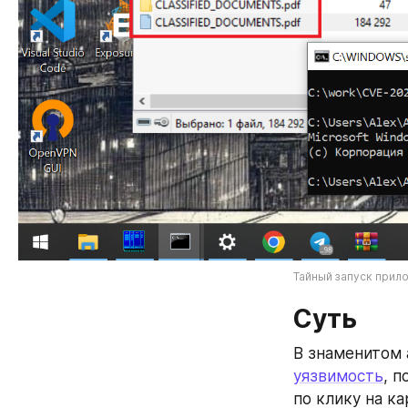
Тайный запуск прило
Суть
уязвимость
, 
по клику на к