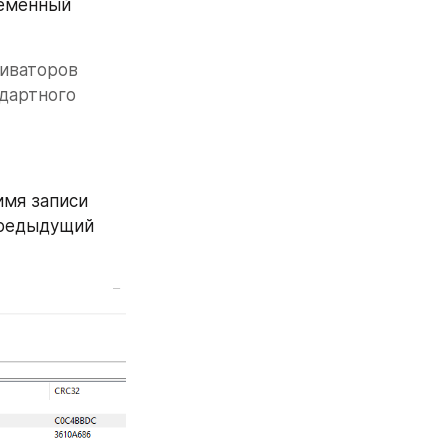
еменный 
иваторов 
дартного 
мя записи 
предыдущий 