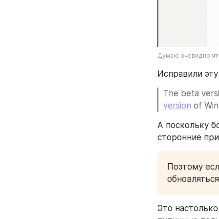
Думаю очевидно что
Исправили эту
The beta vers
version
 of Wi
А поскольку б
сторонние при
Поэтому есл
обновляться
Это настолько