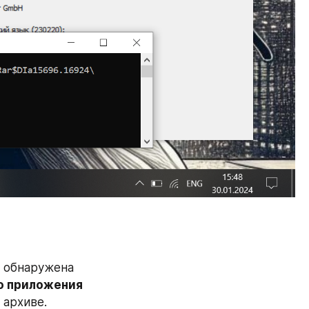
В знаменитом архиваторе WinRAR в приложении для Windows была обнаружена 
о приложения
 архиве.