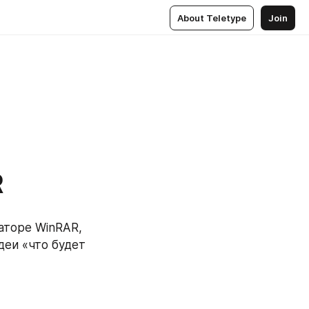
About Teletype
Join
R
торе WinRAR, 
еи «что будет 