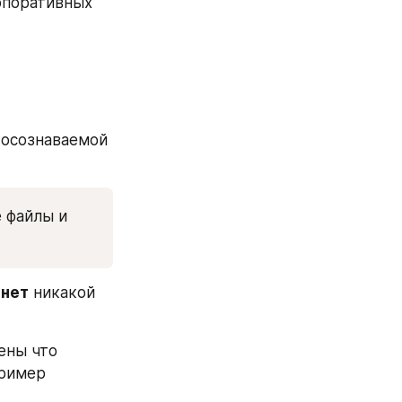
поративных 
 осознаваемой 
файлы и 
 
нет
 никакой 
ны что 
ример 