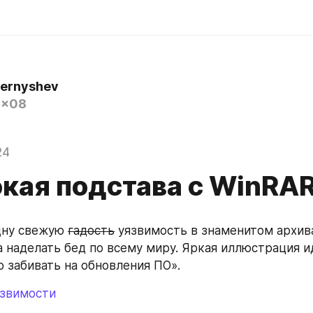
hernyshev
0x08
24
кая подстава с WinRA
дну свежую 
гадость
 уязвимость в знаменитом архива
а наделать бед по всему миру. Яркая иллюстрация ид
о забивать на обновления ПО».
звимости