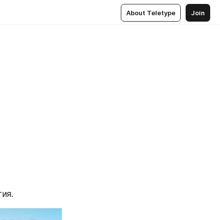
About Teletype
Join
ия.