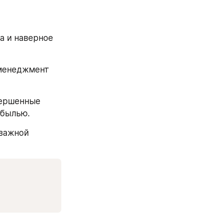
 и наверное 
менеджмент 
ершенные 
ибылью. 
важной 