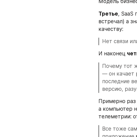
Модель бизнес
Третье
, SaaS
встречал) а з
качеству:
Нет связи ил
И наконец 
чет
Почему тот ж
— он качает 
последние ве
версию, разу
Примерно раз 
а компьютер н
телеметрии: о
Все тоже сам
приложение 