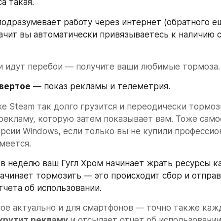
а такая.
 подразумевает работу через интернет (обратного ещ
начит вы автоматически привязываетесь к наличию св
и идут перебои — получите ваши любимые тормоза.
вертое
 — показ рекламы и телеметрия.
е Steam так долго грузится и переодически тормози
рекламу, которую затем показывает вам. Тоже само
рсии Windows, если только вы не купили профессио
меется.
в неделю ваш Гугл Хром начинает жрать ресурсы как
ачинает тормозить — это происходит сбор и отправ
тчета об использовании. 
ое актуально и для смартфонов — точно также кажд
крутит рекламу
 и отсылает отчет об использовании