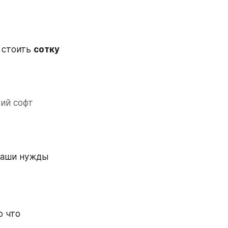
 стоить 
сотку 
ий софт 
ваши нужды 
 что 