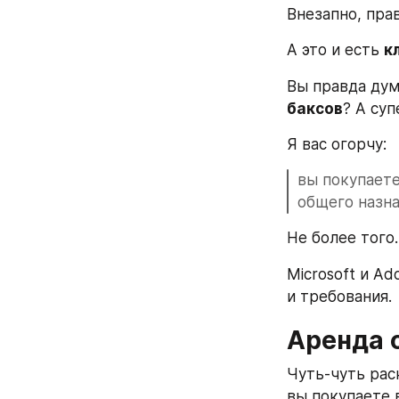
Внезапно, пра
А это и есть 
к
Вы правда дум
баксов
? А су
Я вас огорчу: 
вы покупаете
общего назна
Не более того.
Microsoft и Ad
и требования. 
Аренда 
Чуть-чуть рас
вы покупаете 