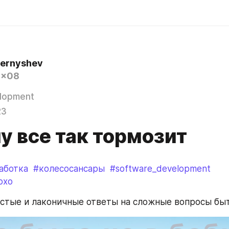
hernyshev
0x08
lopment
23
у все так тормозит
аботка
#колесосансары
#software_development
охо
стые и лаконичные ответы на сложные вопросы быт