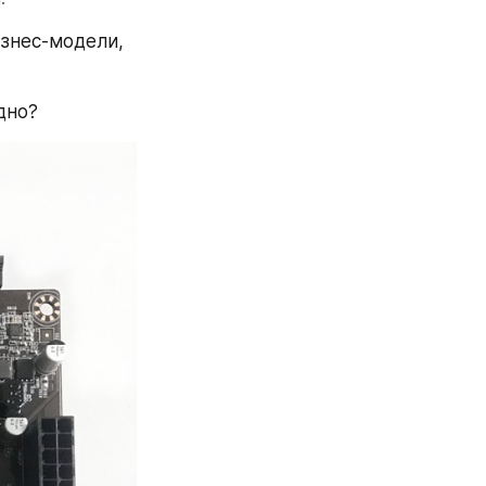
знес-модели, 
дно?