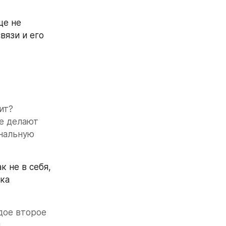
е не 
язи и его 
т? 
е делают 
нальную 
 не в себя, 
ка 
ое второе 
.