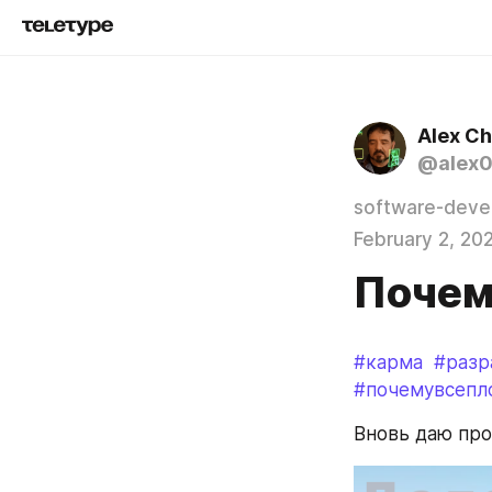
Alex C
@alex
software-deve
February 2, 20
Почем
#карма
#разр
#почемувсепл
Вновь даю про