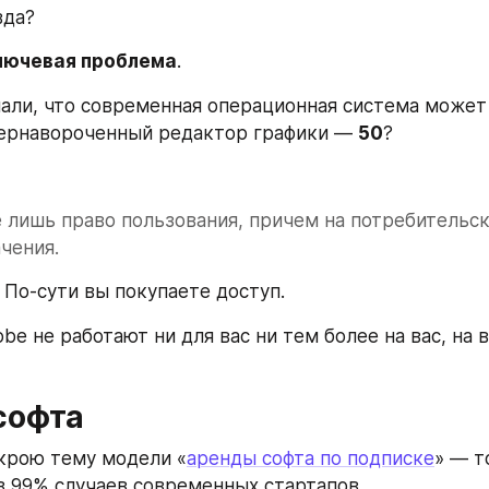
вда?
лючевая проблема
.
али, что современная операционная система может
пернавороченный редактор графики — 
50
?
 лишь право пользования, причем на потребительск
чения.
 По-сути вы покупаете доступ.
obe не работают ни для вас ни тем более на вас, на 
 
софта
крою тему модели «
аренды софта по подписке
» — то
в 99% случаев современных стартапов.