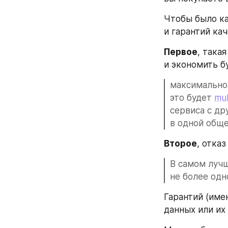
Чтобы было ка
и гарантий ка
Первое
, така
и экономить б
максимально 
это будет 
mul
сервиса с др
в одной обще
Второе
, отказ
В самом лучш
не более одн
Гарантий (име
данных или их