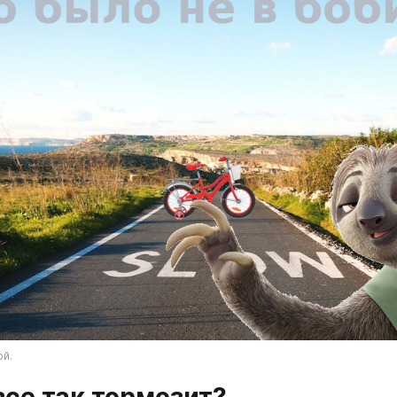
й.
се так тормозит? 