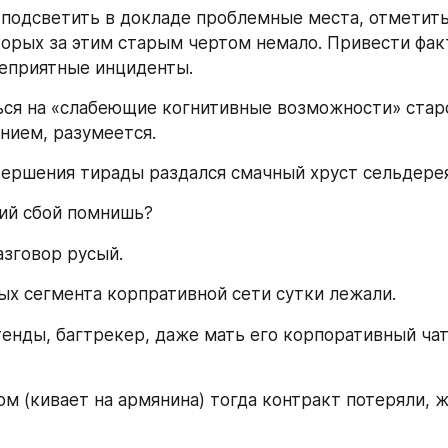
подсветить в докладе проблемные места, отметить
торых за этим старым чертом немало. Привести факт
еприятные инциденты. 
ься на «слабеющие когнитивные возможности» старо
нием, разумеется.
вершения тирады раздался смачный хруст сельдерея
ий сбой помнишь? 
азговор русый.
х сегмента корпративной сети сутки лежали. 
енды, багтрекер, даже мать его корпоративный чат
м (кивает на армянина) тогда контракт потеряли, ж