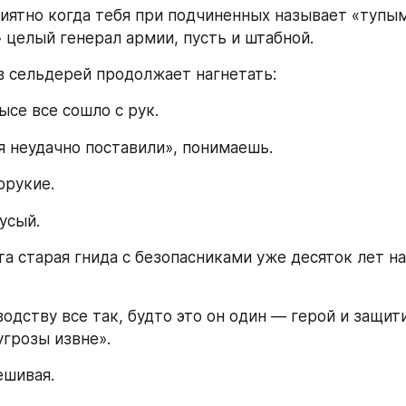
иятно когда тебя при подчиненных называет «тупым
целый генерал армии, пусть и штабной.
 сельдерей продолжает нагнетать: 
се все сошло с рук. 
 неудачно поставили», понимаешь. 
орукие.
усый.
та старая гнида с безопасниками уже десяток лет на
одству все так, будто это он один — герой и защит
угрозы извне». 
ешивая.