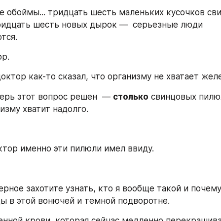
 обоймы... тридцать шесть маленьких кусочков свин
идцать шесть новых дырок —  серьезные люди 
тся. 
ор.
ктор как-то сказал, что организму не хватает желез
перь этот вопрос решен  — 
столько
 свинцовых пилю
изму хватит надолго. 
ктор именно эти пилюли имел ввиду.
рное захотите узнать, кто я вообще такой и почему
ы в этой вонючей и темной подворотне. 
енной крови, которая сейчас медленно перекрашива