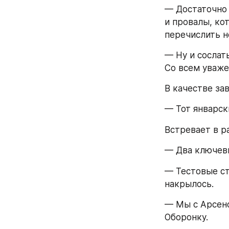
— Достаточно 
и провалы, ко
перечислить н
— Ну и сослат
Со всем уваже
В качестве за
— Тот январск
Встревает в р
— Два ключевы
— Тестовые ст
накрылось.
— Мы с Арсено
Оборонку. 