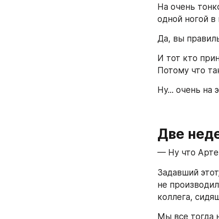
На очень тонк
одной ногой в
Да, вы правил
И тот кто при
Потому что та
Ну... очень на
Две нед
— Ну что Арте
Задавший этот
не производил
коллега, сидя
Мы все тогда 