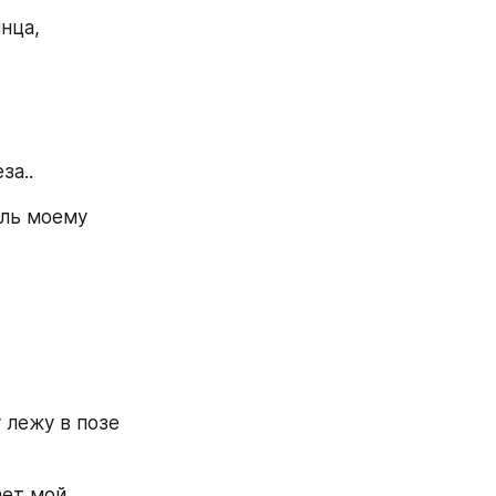
ца, 
а.. 
ль моему 
 лежу в позе 
ет мой 