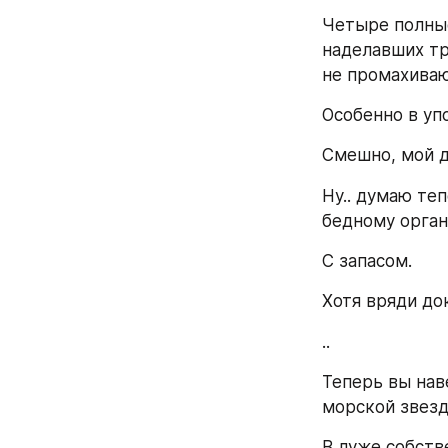
Четыре полные
наделавших тр
не промахиваю
Особенно в уп
Смешно, мой до
Ну.. думаю те
бедному орган
С запасом. 
Хотя вряди до
..
Теперь вы наве
морской звезд
В луже собств