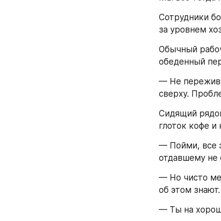
Сотрудники бо
за уровнем хоз
Обычный рабоч
обеденный пер
— Не пережива
сверху. Пробле
Сидящий рядом
глоток кофе и
— Пойми, все 
отдавшему не 
— Но чисто ме
об этом знают.
— Ты на хорош