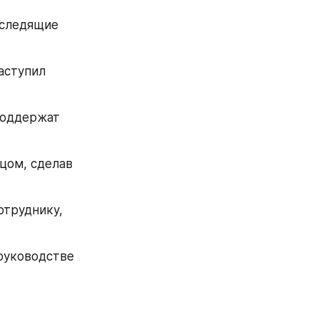
следящие 
ступил 
поддержат 
ом, сделав 
труднику, 
руководстве 