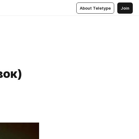
About Teletype
Join
вок)