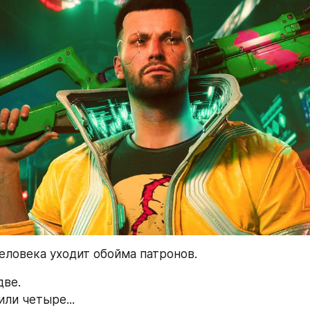
еловека уходит обойма патронов. 
ве.   
ли четыре...