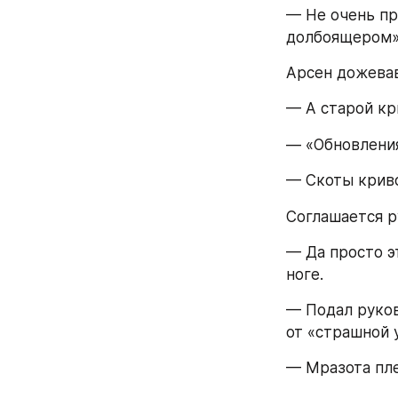
— Не очень пр
долбоящером» 
Арсен дожевав
— А старой кры
— «Обновления
— Скоты крив
Соглашается р
— Да просто э
ноге. 
— Подал руков
от «страшной 
— Мразота пл