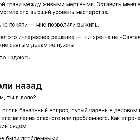
ой грани между живыми мертвыми. Оставить меня в
 могиле это высший уровень мастерства. 
ьно поняли — мне позволили выжить.
нял это интересное решение —  ни-хре-на не «Святая
кие святым девам не нужны.
 это надеюсь.
ели назад
м, ты в деле? 
, столь банальный вопрос, русый парень в деловом 
 впечатление опасного или проблемного. Как впрочем
щий рядом. 
не были проблемными. 