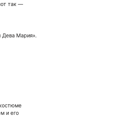
от так — 
 Дева Мария». 
костюме 
 и его 