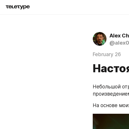
Alex C
@alex
February 26
Насто
Небольшой отр
произведением
На основе мои