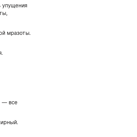
 упущения 
ы, 
й мразоты.  
.
 — все 
ирный. 