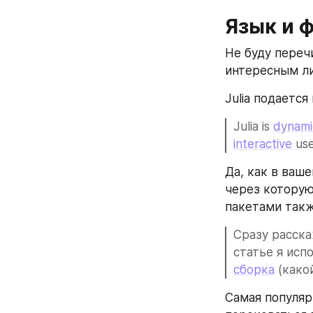
Язык и 
Не буду переч
интересным ли
Julia подается
Julia is 
dynami
interactive
 use
Да, как в ваш
через которую
пакетами такж
Сразу расска
статье я исп
сборка
 (како
Самая популярн