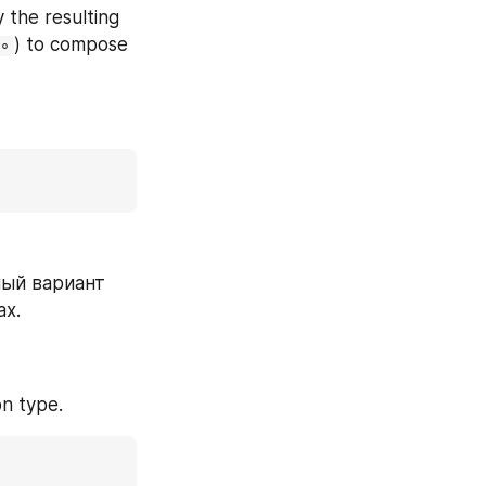
the resulting 
) to compose 
∘
ый вариант 
ах.
on type.