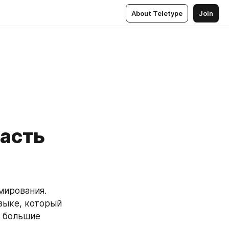
About Teletype
Join
Часть
ирования. 
ыке, который 
 большие 