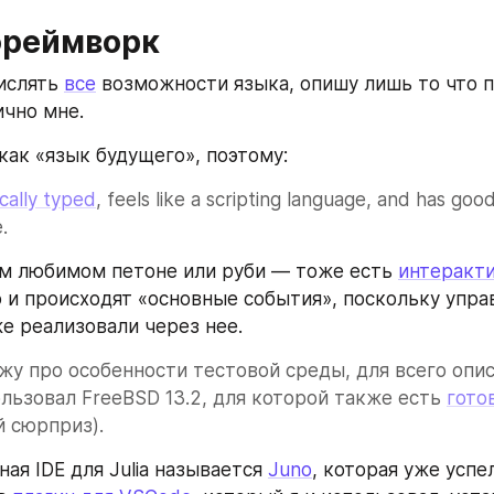
фреймворк
ислять 
все
 возможности языка, опишу лишь то что п
чно мне.
 как «язык будущего», поэтому:
cally typed
.
ем любимом петоне или руби — тоже есть 
интеракти
 и происходят «основные события», поскольку управ
е реализовали через нее.
жу про особенности тестовой среды, для всего опис
ользовал FreeBSD 13.2, для которой также есть 
гото
й сюрприз).
ая IDE для Julia называется 
Juno
, которая уже успел