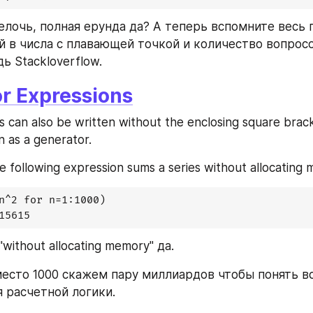
елочь, полная ерунда да? А теперь вспомните весь 
й в числа с плавающей точкой и количество вопросо
ь Stackloverflow.
r Expressions
can also be written without the enclosing square brack
 as a generator. 
e following expression sums a series without allocating
n^2 for n=1:1000)

15615
without allocating memory" да. 
есто 1000 скажем пару миллиардов чтобы понять в
я расчетной логики.