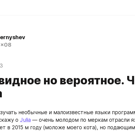
hernyshev
0x08
23
видное но вероятное. 
a
учать необычные и малоизвестные языки программ
скажу о 
Julia
 — очень молодом по меркам отрасли яз
вет в 2015 м году (моложе моего кота), но подающим