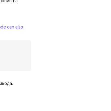
, который я и использовал, установив на 
de can also 
икода.