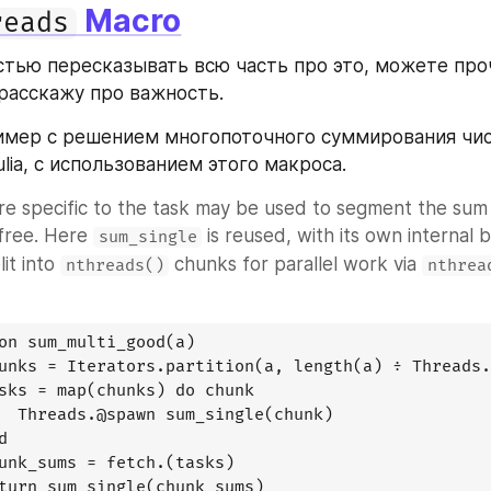
 Macro
reads
стью пересказывать всю часть про это, можете проч
расскажу про важность.
имер с решением многопоточного суммирования чисе
lia, с использованием этого макроса.
re specific to the task may be used to segment the sum 
free. Here 
 is reused, with its own internal 
sum_single
lit into 
 chunks for parallel work via 
nthreads()
nthrea
on sum_multi_good(a)

unks = Iterators.partition(a, length(a) ÷ Threads.
sks = map(chunks) do chunk

  Threads.@spawn sum_single(chunk)



unk_sums = fetch.(tasks)

turn sum_single(chunk_sums)
