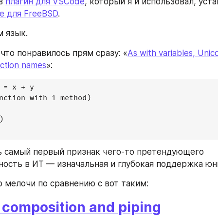
в 
плагин для VSCode
e для FreeBSD
.
м язык.
 что понравилось прям сразу: «
As with variables, Unico
nction names
»:
 = x + y

nction with 1 method)



 самый первый признак чего-то претендующего 
ность в ИТ — изначальная и глубокая поддержка юн
о мелочи по сравнению с вот таким:
 composition and piping