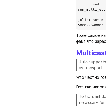
       end

sum_multi_goo
julia> sum_mu
500000500000
Тоже самое на
факт что зара
Multicas
Julia supports
as transport.
Что честно го
Вот так наприм
To transmit da
necessary for 