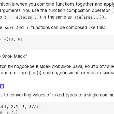
ition is when you combine functions together and apply 
arguments. You use the function composition operator (
o 
 is the same as 
.
(f ∘ g)(args...)
f(g(args...))
e 
 and 
 functions can be composed like this:
sqrt
+
∘ +)(3, 6)

е Элон Маск?
тся ли подобное в моей любимой Java, но это отличн
онец от гор ((( и ))) при подобных вложенных вызов
on
s to converting values of mixed types to a single comm
e(1, 2.5, 3, 3//4)

0, 0.75)