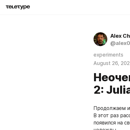
Alex C
@alex
experiments
August 26, 20
Неоче
2: Juli
Продолжаем из
В этот раз рас
появился на с