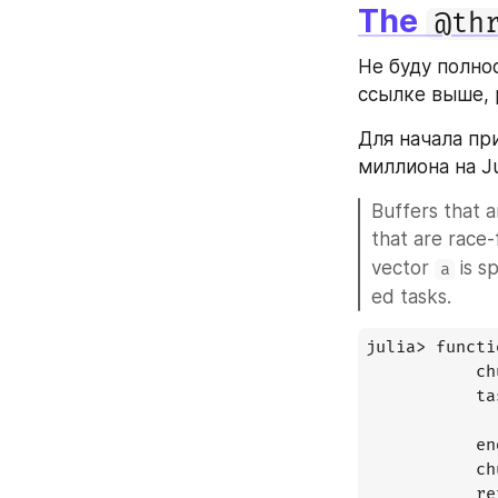
The 
@th
Не буду полно
ссылке выше, 
Для начала пр
миллиона на Ju
Buffers that a
that are race-
vector 
 is sp
a
ed tasks.
julia> functi
           ch
           ta
             
           end
           ch
           re