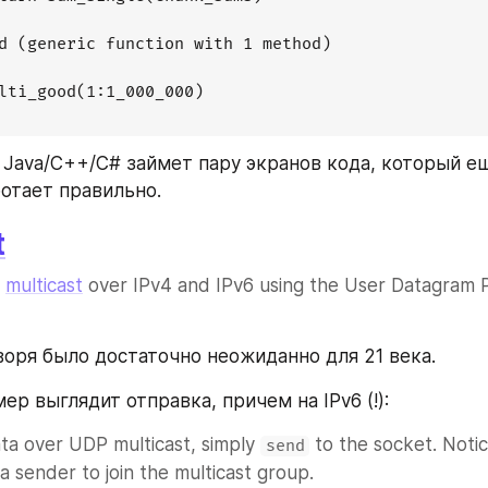
d (generic function with 1 method)

lti_good(1:1_000_000)

 Java/C++/C# займет пару экранов кода, который ещ
ботает правильно.
t
 
multicast
 over IPv4 and IPv6 using the User Datagram P
воря было достаточно неожиданно для 21 века.
ер выглядит отправка, причем на IPv6 (!):
ta over UDP multicast, simply 
 to the socket. Notice
send
a sender to join the multicast group.