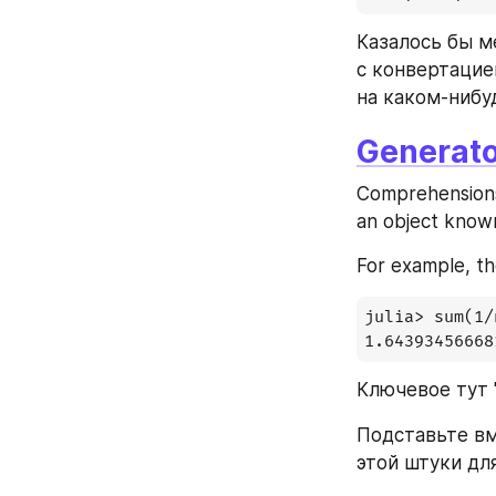
Казалось бы м
с конвертацие
на каком-нибуд
Generato
Comprehensions 
an object known
For example, th
julia> sum(1/
1.64393456668
Ключевое тут "
Подставьте вм
этой штуки дл