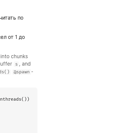
итать по 
л от 1 до 
into chunks 
buffer 
, and 
s
-
ds()
@spawn
nthreads())
