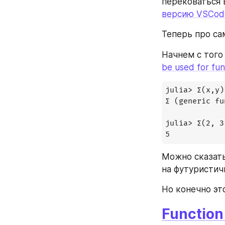
перековаться 
версию VSCod
Теперь про са
Начнем с того
be used for fu
julia> ∑(x,y)
∑ (generic fu
julia> ∑(2, 3)
5
Можно сказать
на футуристич
Но конечно эт
Function