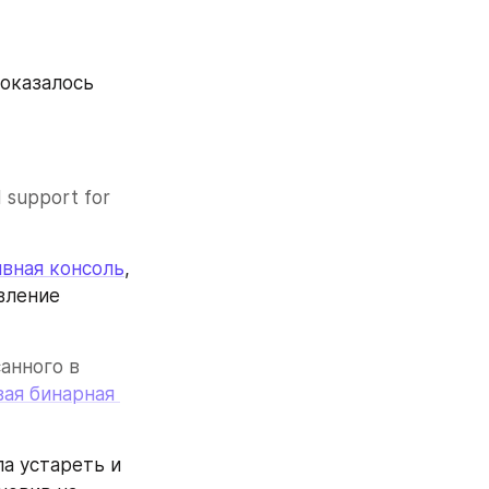
оказалось 
, feels like a scripting language, and has good support for 
вная консоль
, 
ление 
анного в 
вая бинарная 
а устареть и 