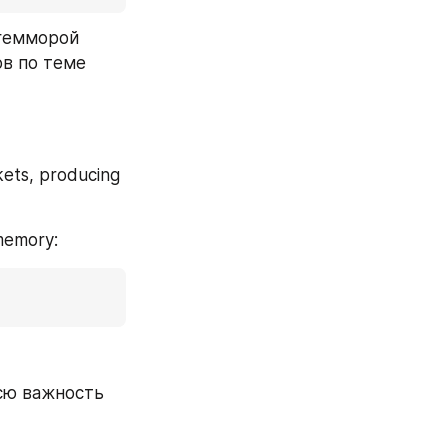
гемморой 
в по теме 
ets, producing 
 memory:
сю важность 