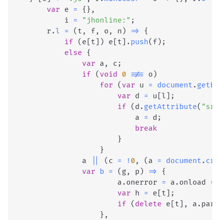
var
 e 
=
{
}
,
            i 
=
"jhonline:"
;
        r
.
l
=
(
t
,
 f
,
 o
,
 n
)
=>
{
if
(
e
[
t
]
)
 e
[
t
]
.
push
(
f
)
;
else
{
var
 a
,
 c
;
if
(
void
0
!==
 o
)
for
(
var
 u 
=
document
.
getEl
var
 d 
=
 u
[
l
]
;
if
(
d
.
getAttribute
(
"src
                            a 
=
 d
;
break
}
}
                a 
||
(
c 
=
!
0
,
(
a 
=
document
.
cre
var
b
=
(
g
,
 p
)
=>
{
                        a
.
onerror
=
 a
.
onload
=
var
 h 
=
 e
[
t
]
;
if
(
delete
 e
[
t
]
,
 a
.
pare
}
,