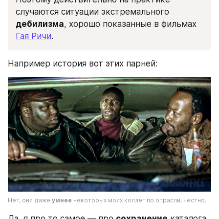
случаются ситуации экстремального 
дебилизма
, хорошо показанные в фильмах 
Гая Ричи
. 
Например история вот этих парней:
Нет, они даже 
умнее
 некоторых моих коллег по отрасли, честно.
Да, я про то самое — про 
сохранение
 каталога 