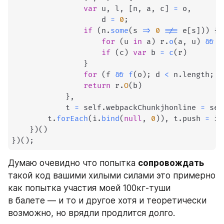
var
 u
,
 l
,
[
n
,
 a
,
 c
]
=
 o
,
                    d 
=
0
;
if
(
n
.
some
(
s
=>
0
!==
 e
[
s
]
)
)
{
for
(
u 
in
 a
)
 r
.
o
(
a
,
 u
)
&&
(
if
(
c
)
var
 b 
=
c
(
r
)
}
for
(
f 
&&
f
(
o
)
;
 d 
<
 n
.
length
;
 d
return
 r
.
O
(
b
)
}
,
            t 
=
 self
.
webpackChunkjhonline
=
 sel
        t
.
forEach
(
i
.
bind
(
null
,
0
)
)
,
 t
.
push
=
 i
.
}
)
(
)
}
)
(
)
;
Думаю очевидно что попытка 
сопровождать
такой код вашими хилыми силами это примерно 
как попытка участия моей 100кг-туши 
в балете — и то и другое хотя и теоретически 
возможно, но врядли продлится долго.