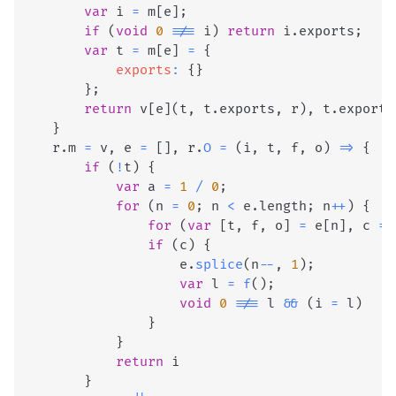
var
 i 
=
 m
[
e
]
;
if
(
void
0
!==
 i
)
return
 i
.
exports
;
var
 t 
=
 m
[
e
]
=
{
exports
:
{
}
}
;
return
 v
[
e
]
(
t
,
 t
.
exports
,
 r
)
,
 t
.
exports
}
    r
.
m
=
 v
,
 e 
=
[
]
,
 r
.
O
=
(
i
,
 t
,
 f
,
 o
)
=>
{
if
(
!
t
)
{
var
 a 
=
1
/
0
;
for
(
n 
=
0
;
 n 
<
 e
.
length
;
 n
++
)
{
for
(
var
[
t
,
 f
,
 o
]
=
 e
[
n
]
,
 c 
=
if
(
c
)
{
                    e
.
splice
(
n
--
,
1
)
;
var
 l 
=
f
(
)
;
void
0
!==
 l 
&&
(
i 
=
 l
)
}
}
return
 i

}