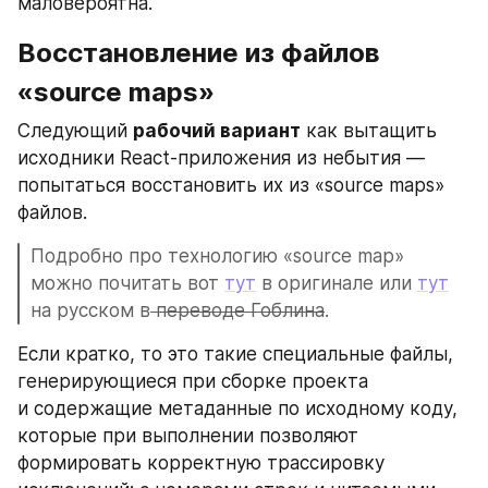
маловероятна.
Восстановление из файлов 
«source maps»
Следующий 
рабочий вариант
 как вытащить 
исходники React-приложения из небытия — 
попытаться восстановить их из «source maps» 
файлов.
Подробно про технологию «source map» 
можно почитать вот 
тут
 в оригинале или 
тут
на русском в
 переводе Гоблина
.
Если кратко, то это такие специальные файлы, 
генерирующиеся при сборке проекта 
и содержащие метаданные по исходному коду, 
которые при выполнении позволяют 
формировать корректную трассировку 