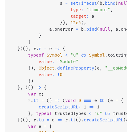
                    s 
=
setTimeout
(
b
.
bind
(
null
,
type
:
"timeout"
,
target
:
 a

}
)
,
12e4
)
;
                a
.
onerror
=
 b
.
bind
(
null
,
 a
.
oner
}
}
}
)
(
)
,
 r
.
r
=
e
=>
{
typeof
Symbol
<
"u"
&&
Symbol
.
toStringT
value
:
"Module"
}
)
,
Object
.
defineProperty
(
e
,
"__esModul
value
:
!
0
}
)
}
,
(
(
)
=>
{
var
 e
;
        r
.
tt
=
(
)
=>
(
void
0
===
 e 
&&
(
e 
=
{
createScriptURL
:
i
=>
 i

}
,
typeof
 trustedTypes 
<
"u"
&&
 trusted
}
)
(
)
,
 r
.
tu
=
e
=>
 r
.
tt
(
)
.
createScriptURL
(
e
)
var
 e 
=
{