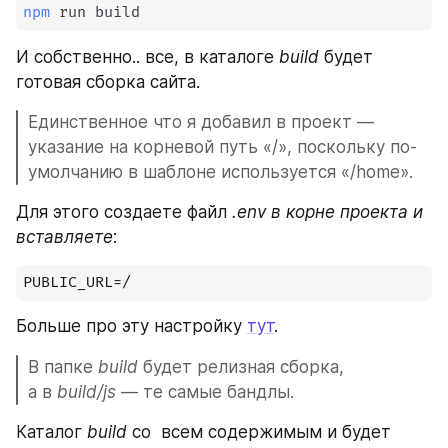
npm
 run build
И собственно.. все, в каталоге 
build
 будет 
готовая сборка сайта.
Единственное что я добавил в проект — 
указание на корневой путь «/», поскольку по-
умолчанию в шаблоне используется «/home». 
Для этого создаете файл 
.env в корне проекта и 
вставляете
:
PUBLIC_URL=/
Больше про эту настройку 
тут
.
В папке 
build
 будет релизная сборка, 
а в 
build/js
 — те самые бандлы.
Каталог 
build
 со  всем содержимым и будет 