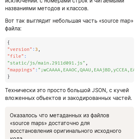
исключений: с номерами строк и читаемыми 
названиями методов и классов.
Вот так выглядит небольшая часть «source map» 
файла:
{
"version"
:
3
,
"file"
:
"static/js/main.2911d091.js"
,
"mappings"
:
";wCAAAA,EAAOC,QAAU,EAAjBD,yCCEA,EAA
}
Технически это просто большой JSON, с кучей 
вложенных объектов и закодированных частей.
Оказалось что метаданных из файлов 
«source maps» достаточно для 
восстановления оригинального исходного 
кода