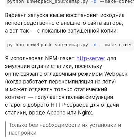
python unwebpack_sourcemap.py 
-d
 --make-directo
Вариант запуска выше восстановит исходник 
непостредственно с внешнего сайта автора, 
а вот так — с локально запущенной копии:
python unwebpack_sourcemap.py 
-d
 --make-directo
Я использовал NPM-пакет 
http-server
 для 
эмуляции отдачи статики, поскольку 
он не связан с отладочным режимом Webpack 
(когда работает перекомпиляция на лету) 
и может отдавать только статический 
контент — получается полная симуляция 
старого доброго HTTP-сервера для отдачи 
статики, вроде Apache или Nginx. 
Только без необходимости их установки и 
настройки.