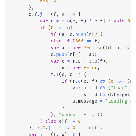
666
:
0
}
;
        r
.
f
.
j
=
(
f
,
 o
)
=>
{
var
 n 
=
 r
.
o
(
e
,
 f
)
?
 e
[
f
]
:
void
0
;
if
(
0
!==
 n
)
if
(
n
)
 o
.
push
(
n
[
2
]
)
;
else
if
(
666
!=
 f
)
{
var
 a 
=
new
Promise
(
(
d
,
 b
)
=>
 n
                o
.
push
(
n
[
2
]
=
 a
)
;
var
 c 
=
 r
.
p
+
 r
.
u
(
f
)
,
                    u 
=
new
Error
;
                r
.
l
(
c
,
d
=>
{
if
(
r
.
o
(
e
,
 f
)
&&
(
0
!==
(
n 
var
 b 
=
 d 
&&
(
"load"
==
                            s 
=
 d 
&&
 d
.
target
&
                        u
.
message
=
"Loading ch
}
}
,
"chunk-"
+
 f
,
 f
)
}
else
 e
[
f
]
=
0
}
,
 r
.
O
.
j
=
f
=>
0
===
 e
[
f
]
;
var
i
=
(
f
,
 o
)
=>
{