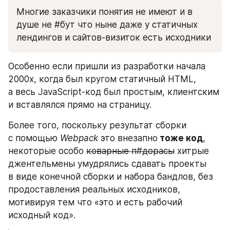
Многие заказчики понятия не имеют и в 
душе не #бут что ныне даже у статичных 
лендингов и сайтов-визиток есть исходники
Особенно если пришли из разработки начала 
2000х, когда был кругом статичный HTML, 
а весь JavaScript-код был простым, клиентским 
и вставлялся прямо на страницу.
Более того, поскольку результат сборки 
с помощью 
Webpack
 это внезапно
 тоже код
, 
некоторые особо 
коварные п#дорасы
 хитрые 
джентельмены умудрялись сдавать проекты 
в виде конечной сборки и набора бандлов, без 
продоставления реальных исходников, 
мотивируя тем что «это и есть рабочий 
исходный код».