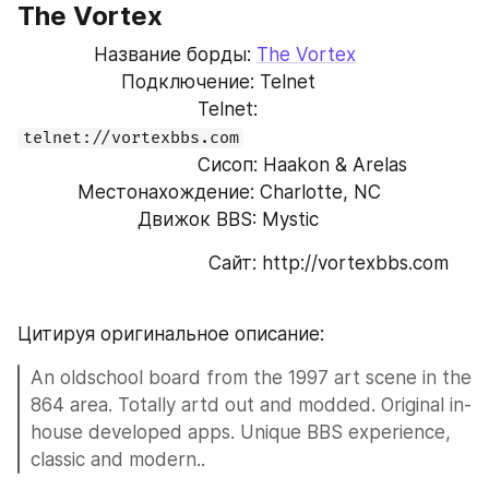
The Vortex
              Название борды: 
The Vortex
                   Подключение: Telnet
                                 Telnet: 
telnet://vortexbbs.com
                                 Сисоп: Haakon & Arelas
           Местонахождение: Charlotte, NC
                      Движок BBS: Mystic
                                   Сайт: http://vortexbbs.com
Цитируя оригинальное описание:
An oldschool board from the 1997 art scene in the 
864 area. Totally artd out and modded. Original in-
house developed apps. Unique BBS experience, 
classic and modern..