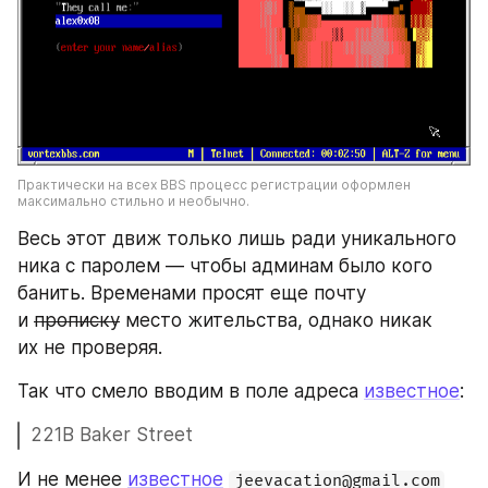
Практически на всех BBS процесс регистрации оформлен 
максимально стильно и необычно.
Весь этот движ только лишь ради уникального 
ника с паролем — чтобы админам было кого 
банить. Временами просят еще почту 
и 
прописку
 место жительства, однако никак 
их не проверяя.
Так что смело вводим в поле адреса 
известное
:
221B Baker Street
И не менее 
известное
jeevacation@gmail.com