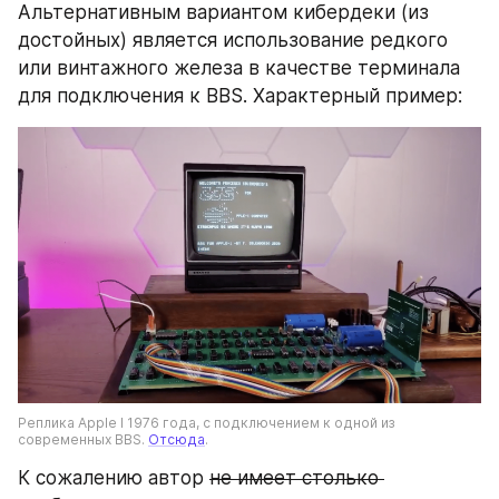
Альтернативным вариантом кибердеки (из 
достойных) является использование редкого 
или винтажного железа в качестве терминала 
для подключения к BBS. Характерный пример:
Реплика Apple I 1976 года, с подключением к одной из 
современных BBS. 
Отсюда
.
К сожалению автор 
не имеет столько 