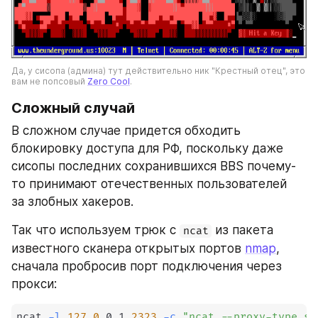
Да, у сисопа (админа) тут действительно ник "Крестный отец", это 
вам не попсовый 
Zero Cool
.
Сложный случай
В сложном случае придется обходить 
блокировку доступа для РФ, поскольку даже 
сисопы последних сохранившихся BBS почему-
то принимают отечественных пользователей 
за злобных хакеров.
Так что используем трюк с 
 из пакета 
ncat
известного сканера открытых портов 
nmap
, 
сначала пробросив порт подключения через 
прокси:
ncat 
-l
127.0
.0.1 
2323
-c
"ncat --proxy-type so