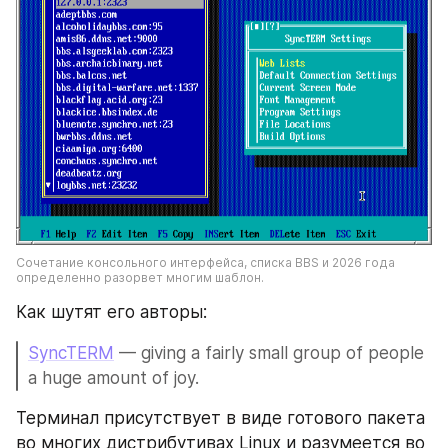
Сочетание консольного интерфейса, списка BBS и 2026 года 
определенно разорвет многим шаблон.
Как шутят его авторы:
SyncTERM
 — giving a fairly small group of people 
a huge amount of joy.
Терминал присутствует в виде готового пакета 
во многих дистрибутивах Linux и разумеется во 