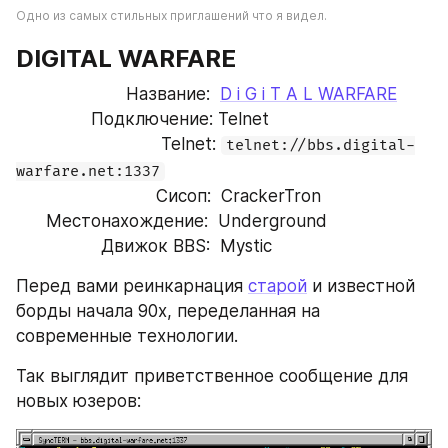
Одно из самых стильных приглашений что я видел.
DIGITAL WARFARE
                      Название:  
D i G i T A L WARFARE
               Подключение: Telnet
                             Telnet: 
telnet://bbs.digital-
warfare.net:1337
                            Сисоп:  CrackerTron
      Местонахождение:  Underground
                 Движок BBS:  Mystic
Перед вами реинкарнация 
старой
 и известной 
борды начала 90х, переделанная на 
современные технологии.
Так выглядит приветственное сообщение для 
новых юзеров: