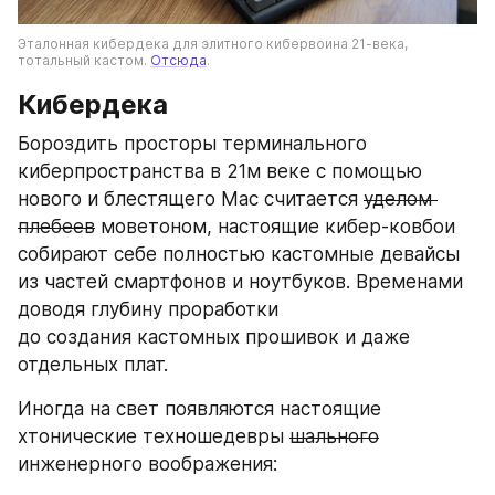
Эталонная кибердека для элитного кибервоина 21-века, 
тотальный кастом. 
Отсюда
. 
Кибердека
Бороздить просторы терминального 
киберпространства в 21м веке с помощью 
нового и блестящего Mac считается 
уделом 
плебеев
 моветоном, настоящие кибер-ковбои 
собирают себе полностью кастомные девайсы 
из частей смартфонов и ноутбуков. Временами 
доводя глубину проработки 
до создания кастомных прошивок и даже 
отдельных плат.
Иногда на свет появляются настоящие 
хтонические техношедевры 
шального
инженерного воображения: