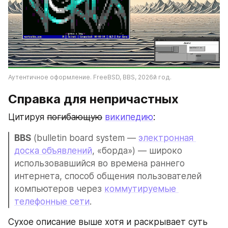
Аутентичное оформление. FreeBSD, BBS, 2026й год.
Справка для непричастных
Цитируя 
погибающую
википедию
:
BBS
 (bulletin board system — 
электронная 
доска объявлений
, «борда») — широко 
использовавшийся во времена раннего 
интернета, способ общения пользователей 
компьютеров через 
коммутируемые 
телефонные сети
.
Сухое описание выше хотя и раскрывает суть 