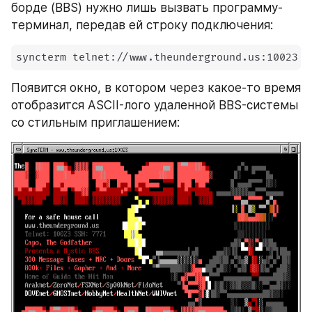
борде (BBS) нужно лишь вызвать программу-
терминал, передав ей строку подключения:
syncterm telnet://www.theunderground.us:10023 
Появится окно, в котором через какое-то время 
отобразится ASCII-лого удаленной BBS-системы 
со стильным приглашением: