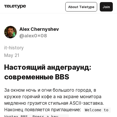
About Teletype
Join
Alex Chernyshev
@alex0x08
it-history
May 21
Настоящий андеграунд:
современные BBS
За окном ночь и огни большого города, в 
кружке горячий кофе а на экране монитора 
медленно грузится стильная ASCII-заставка. 
Наконец появляется приглашение:  
Welcome to 
Vortex BBS. Press a key.   