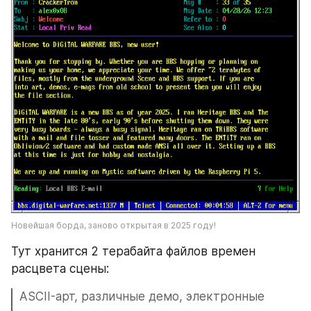
Новейшая борда, заново открытая в 2025 году!
Тут хранится 2 терабайта файлов времен 
расцвета сцены: 
ASСII-арт, различные демо, электронные 