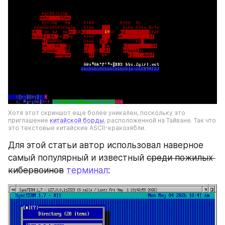
Хотя этот скриншот еще более уникален, поскольку это 
приглашение 
китайской борды
, расположенной на Тайване. Так что 
это текстовые китайские ASCII-кракозябли.
Для этой статьи автор использовал наверное 
самый популярный и известный 
среди пожилых 
кибервоинов
терминал
: