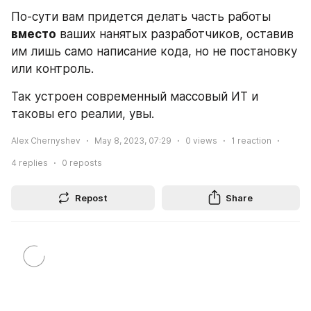
По-сути вам придется делать часть работы 
вместо
 ваших нанятых разработчиков, оставив 
им лишь само написание кода, но не постановку 
или контроль. 
Так устроен современный массовый ИТ и 
таковы его реалии, увы.
Alex Chernyshev
May 8, 2023, 07:29
0
views
1
reaction
4
replies
0
reposts
Repost
Share