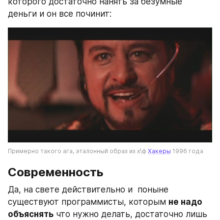
которого достаточно нанять за безумные 
деньги и он все починит:
Примерно такого ага, эталонный образ из х\ф 
Хакеры
 1996 года
Современность
Да, на свете действительно и  поныне 
существуют программисты, которым 
не надо 
объяснять
 что нужно делать, достаточно лишь 