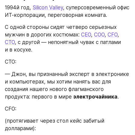
1994й год, 
Silicon Valley
, суперсовременный офис 
ИТ-корпорации, переговорная комната.
С одной стороны сидят четверо серьезных 
мужчин в дорогих костюмах: 
CEO
, 
COO
, 
CFO
, 
CTO
, с другой — непонятный чувак с патлами 
и в косухе.
CTO:
— Джон, вы признанный эксперт в электронике 
и компьютерах, мы хотим нанять вас для 
создания нашего нового флагманского 
продукта: первого в мире 
электрочайника
. 
CFO:
(протягивает через стол кейс забитый 
долларами):