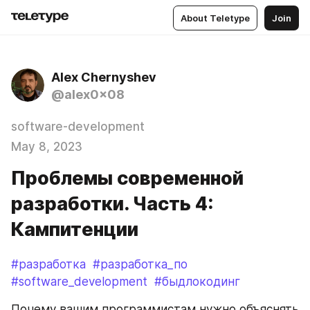
About Teletype
Join
Alex Chernyshev
@alex0x08
software-development
May 8, 2023
Проблемы современной
разработки. Часть 4:
Кампитенции
#разработка
#разработка_по
#software_development
#быдлокодинг
Почему вашим программистам нужно объяснять 