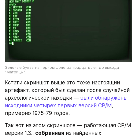
Зеленые буквы на черном фоне, за тридцать лет до выхода 
"Матрицы".
Кстати скриншот выше это тоже настоящий 
артефакт, который был сделан после случайной 
археологической находки — 
были обнаружены 
исходники четырех первых версий CP/M
, 
примерно 1975-79 годов.
Так вот на этом скриншоте — работающая CP/M 
версии 1.3.. 
собранная
 из найденных 