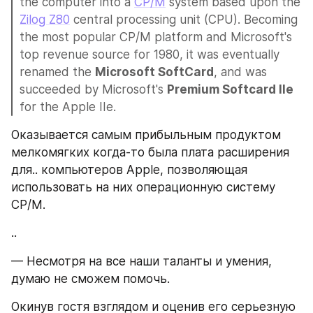
the computer into a 
CP/M
 system based upon the 
Zilog Z80
 central processing unit (CPU). Becoming 
the most popular CP/M platform and Microsoft's 
top revenue source for 1980, it was eventually 
renamed the 
Microsoft SoftCard
, and was 
succeeded by Microsoft's 
Premium Softcard IIe
for the Apple IIe.
Оказывается самым прибыльным продуктом 
мелкомягких когда-то была плата расширения 
для.. компьютеров Apple, позволяющая 
использовать на них операционную систему 
CP/M.
..
— Несмотря на все наши таланты и умения, 
думаю не сможем помочь.
Окинув гостя взглядом и оценив его серьезную 