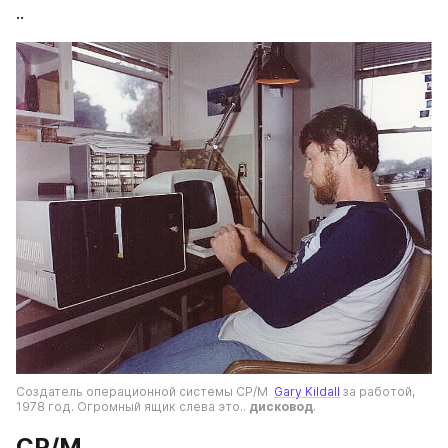
..
Создатель операционной системы CP/M  
Gary Kildall
 за работой, 
1978 год. Огромный ящик слева это.. 
дисковод
.
CP/M