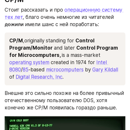
Стоит рассказать и про 
операционную систему 
тех лет
, благо очень немногие из читателей 
дожили
 имели шанс с ней поработать:
CP/M
,originally standing for 
Control 
Program/Monitor
 and later 
Control Program 
for Microcomputers, 
is a mass-market 
operating system
 created in 1974 for 
Intel 
8080
/
85
-based 
microcomputers
 by 
Gary Kildall
of 
Digital Research, Inc
.
Внешне это сильно похоже на более привычный 
отечественному пользователю DOS, хотя 
конечно же CP/M появилась гораздо раньше.