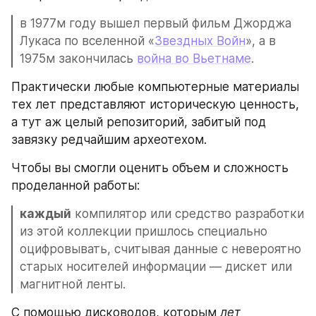
в 1977м году вышел первый фильм Джорджа 
Лукаса по вселенной «
Звездных Войн
», а в 
1975м закончилась 
война во Вьетнаме
.
Практически любые компьютерные материалы 
тех лет представляют историческую ценность, 
а тут аж целый репозиторий, забитый под 
завязку редчайшим археотехом.
Чтобы вы смогли оценить объем и сложность 
проделанной работы: 
каждый
 компилятор или средство разработки 
из этой коллекции пришлось специально 
оцифровывать, считывая данные с невероятно 
старых носителей информации — дискет или 
магнитной ленты.
C помощью дисководов, которым 
лет 