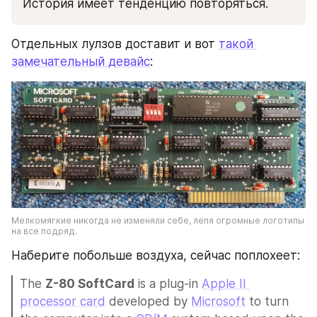
История имеет тенденцию повторяться.
Отдельных лулзов доставит и вот 
такой 
замечательный девайс
:
Мелкомягкие никогда не изменяли себе, лепя огромные логотипы 
на все подряд.
Наберите побольше воздуха, сейчас поплохеет:
The 
Z-80 SoftCard
 is a plug-in 
Apple II 
processor card
 developed by 
Microsoft
 to turn 