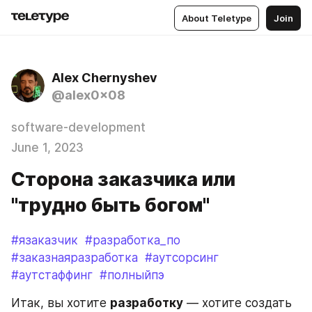
About Teletype
Join
Alex Chernyshev
@alex0x08
software-development
June 1, 2023
Сторона заказчика или
"трудно быть богом"
#язаказчик
#разработка_по
#заказнаяразработка
#аутсорсинг
#аутстаффинг
#полныйпэ
Итак, вы хотите 
разработку
 — хотите создать 