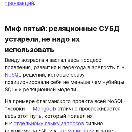
транзакций
.
Миф пятый: реляционные СУБД 
устарели, не надо их 
использовать
Ввиду возраста я застал весь процесс 
появления, развития и перехода в зрелость т. н. 
NoSQL
 решений, которые сразу 
позиционировали себя не меньше чем «убийцы 
SQL» и реляционной модели.
На примере флагманского проекта всей NoSQL-
тусовки — 
MongoDb
 отлично прослеживается 
весь этот путь, который привел их 
и к 
отдельному языку запросов
 сильно 
похожему на SQL и к 
нормализации
 и даже 