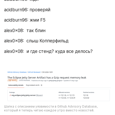
acidburn96: проверяй
acidburn96: жми F5
alex0x08:  так блин
alex0x08:  слыш Копперфильд 
alex0x08:  и где стенд? куда все делось?
Шапка с описанием уязвимости в Github Advisory Database, 
который я теперь читаю каждое утро вместо новостей.