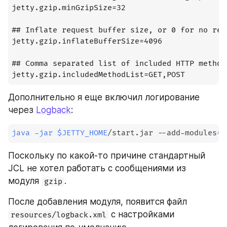
jetty.gzip.minGzipSize=32

## Inflate request buffer size, or 0 for no req
jetty.gzip.inflateBufferSize=4096

## Comma separated list of included HTTP methods
jetty.gzip.includedMethodList=GET,POST
Дополнительно я еще включил логирование 
через 
Logback
:
java
-jar
$JETTY_HOME
/start.jar --add-modules
=
l
Поскольку по какой-то причине стандартный 
JCL не хотел работать с сообщениями из 
модуля 
.
gzip
После добавления модуля, появится файл 
 с настройками 
resources/logback.xml