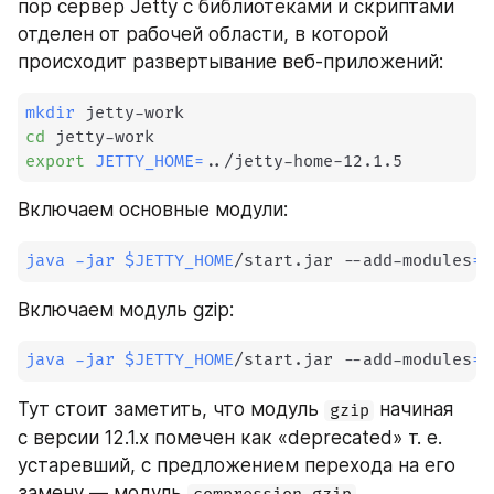
пор сервер Jetty с библиотеками и скриптами 
отделен от рабочей области, в которой 
происходит развертывание веб-приложений: 
mkdir
cd
export
JETTY_HOME
=
..
/jetty-home-12.1.5
Включаем основные модули:
java
-jar
$JETTY_HOME
/start.jar --add-modules
=
s
Включаем модуль gzip:
java
-jar
$JETTY_HOME
/start.jar --add-modules
=
g
Тут стоит заметить, что модуль 
 начиная 
gzip
с версии 12.1.х помечен как «deprecated» т. е. 
устаревший, с предложением перехода на его 
замену — модуль 
.