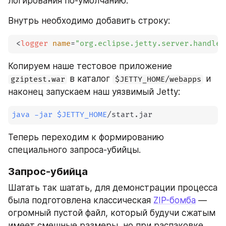
логирования по-умолчанию.
Внутрь необходимо добавить строку:
<
logger
name
=
"
org.eclipse.jetty.server.handler
Копируем наше тестовое приложение 
 в каталог 
 и 
gziptest.war
$JETTY_HOME/webapps
наконец запускаем наш уязвимый Jetty:
java
-jar
$JETTY_HOME
/start.jar 
Теперь переходим к формированию 
специального запроса-убийцы.
Запрос-убийца
Шатать так шатать, для демонстрации процесса 
была подготовлена классическая 
ZIP-бомба
 — 
огромный пустой файл, который будучи сжатым 
имеет смешные размеры, но при распаковке 