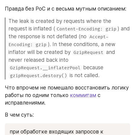
Правда без PoC и с весьма мутным описанием:
The leak is created by requests where the 
request is inflated (
) and 
Content-Encoding: gzip
the response is not deflated (no 
Accept-
). In these conditions, a new 
Encoding: gzip
inflator will be created by 
 and 
GzipRequest
never released back into 
 because 
GzipRequest.__inflaterPool
 is not called.
gzipRequest.destory()
Что впрочем не помешало восстановить логику 
работы по одним только 
коммитам
 с 
исправлениями. 
В чем суть:
при обработке входящих запросов к 