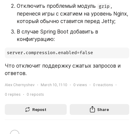
Отключить проблемый модуль 
, 
gzip
перенеся игры с сжатием на уровень Nginx, 
который обычно ставится перед Jetty;
В случае Spring Boot добавить в 
конфигурацию:
server.compression.enabled=false
Что отключит поддержку сжатых запросов и 
ответов.
Alex Chernyshev
March 10, 11:10
0
views
0
reactions
0
replies
0
reposts
Repost
Share