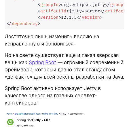
<
groupId
>
org.eclipse.jetty
</
groupId
<
artifactId
>
jetty-server
</
artifactI
<
version
>
12.1.5
</
version
>
</
dependency
>
Достаточно лишь изменить версию на 
исправленную и обновиться.
Но на свете существует еще и такая зверская 
вещь как 
Spring Boot
 — огромный современный 
фреймворк, который давно стал стандартом 
«де-факто» для всей бекэнд-разработки на Java.
Spring Boot активно использует Jetty в 
качестве одного из главных сервлет-
контейнеров: