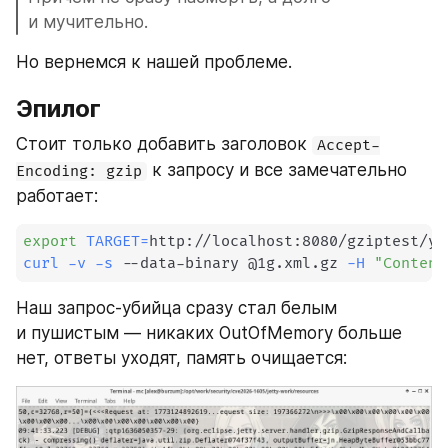
и мучительно.
Но вернемся к нашей проблеме.
Эпилог
Стоит только добавить заголовок 
Accept-
 к запросу и все замечательно 
Encoding: gzip
работает:
export
TARGET
=
curl
-v
-s
 --data-binary @1g.xml.gz 
-H
"Content
Наш запрос-убийца сразу стал белым 
и пушистым — никаких OutOfMemory больше 
нет, ответы уходят, память очищается: