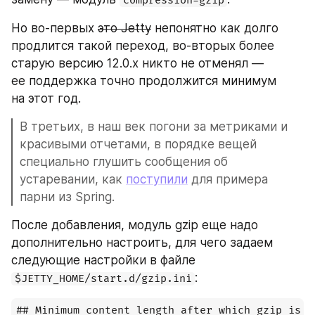
compression-gzip
Но во-первых 
это Jetty
 непонятно как долго 
продлится такой переход, во-вторых более 
старую версию 12.0.х никто не отменял — 
ее поддержка точно продолжится минимум 
на этот год. 
В третьих, в наш век погони за метриками и 
красивыми отчетами, в порядке вещей 
специально глушить сообщения об 
устаревании, как 
поступили
 для примера 
парни из Spring.
После добавления, модуль gzip еще надо 
дополнительно настроить, для чего задаем 
следующие настройки в файле 
:
$JETTY_HOME/start.d/gzip.ini
## Minimum content length after which gzip is en