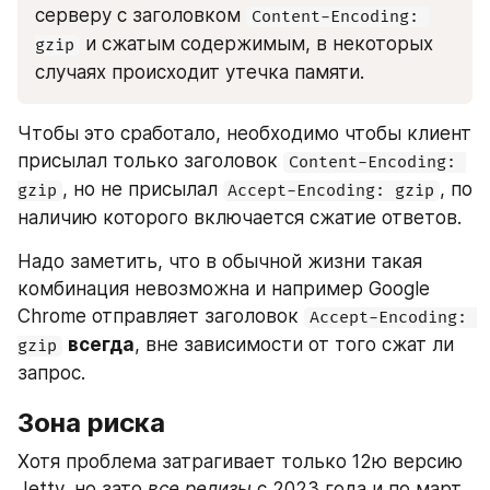
серверу с заголовком 
Content-Encoding: 
 и сжатым содержимым, в некоторых 
gzip
случаях происходит утечка памяти.
Чтобы это сработало, необходимо чтобы клиент 
присылал только заголовок 
Content-Encoding: 
, но не присылал 
, по 
gzip
Accept-Encoding: gzip
наличию которого включается сжатие ответов.
Надо заметить, что в обычной жизни такая 
комбинация невозможна и например Google 
Chrome отправляет заголовок 
Accept-Encoding: 
всегда
, вне зависимости от того сжат ли 
gzip
запрос.
Зона риска
Хотя проблема затрагивает только 12ю версию 
Jetty, но зато 
все релизы
 с 2023 года и по март 