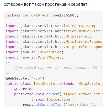
сотворен вот такой простейший сервлет:
package
com
.
Ox08
.
vuln
.
cve20261605
;
import
jakarta
.
servlet
.
ServletInputStream
;
import
jakarta
.
servlet
.
annotation
.
WebServlet
;
import
jakarta
.
servlet
.
http
.
HttpServlet
;
import
jakarta
.
servlet
.
http
.
HttpServletRequest
;
import
jakarta
.
servlet
.
http
.
HttpServletResponse
import
java
.
io
.
IOException
;
import
java
.
io
.
PrintWriter
;
/*

    Простейший сервлет для демонстрации CVE-2026
*/
@WebServlet
(
"/yo"
)
public
class
TestServlet
extends
HttpServlet
{
@Override
protected
void
doPost
(
HttpServletRequest
 re
throws
IOException
{
        resp
.
setContentType
(
"text/plain"
)
;