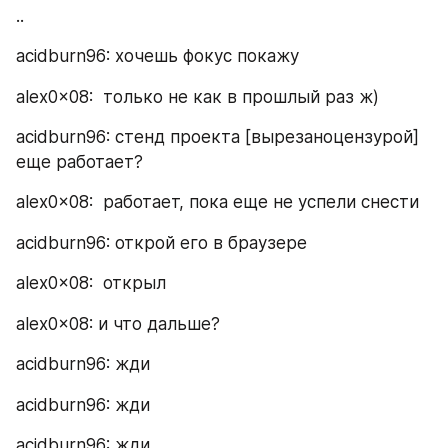
..
acidburn96: хочешь фокус покажу
alex0x08:  только не как в прошлый раз ж)
acidburn96: стенд проекта [вырезаноцензурой] 
еще работает? 
alex0x08:  работает, пока еще не успели снести
acidburn96: открой его в браузере
alex0x08:  открыл
alex0x08: и что дальше?
acidburn96: жди
acidburn96: жди
acidburn96: жди