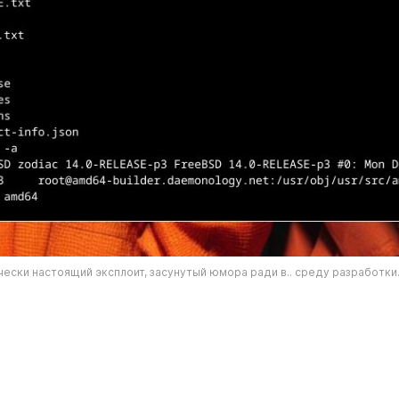
чески настоящий эксплоит, засунутый юмора ради в.. среду разработки