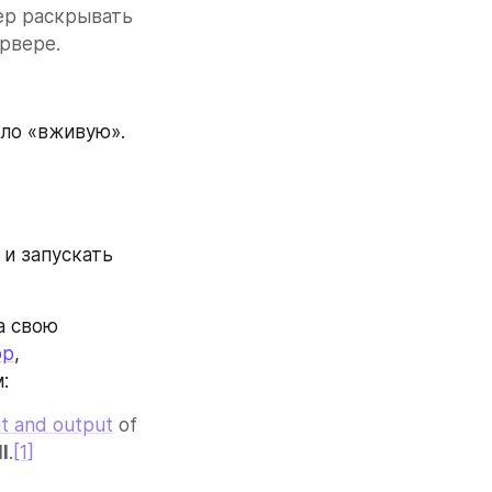
ер раскрывать 
рвере. 
ло «вживую». 
 запускать 
 свою 
ор
, 
:
ut and output
 of 
l
.
[1]