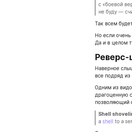
с «боевой ве
не буду — сч
Так всем буде
Но если очень 
Да и в целом 
Реверс-
Наверное слыш
все подряд из
Одним из видо
драгоценную с
позволяющий 
Shell shovel
a 
shell
 to a se