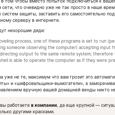
 в том чтобы вместо попыток подключиться к вашем
 сети, что очевидно уже не так просто в наше время
 систем защиты, заставить его самостоятельно под
ному серверу в интернете. 
дут нехорошие дяди:
hoveling process, one of these programs is set to run (per
ying someone observing the computer) accepting input f
directing output to the same remote system; therefore t
shell is able to operate the computer as if they were pre
а уже не те, максимум что вам грозит это автомати
ты» и «шифровальщики-вымогатели», а заморачиват
авлением вручную вашей домашней венды никто не
 вы работаете 
в компании
, да еще крупной — ситуац
олько другими красками. 