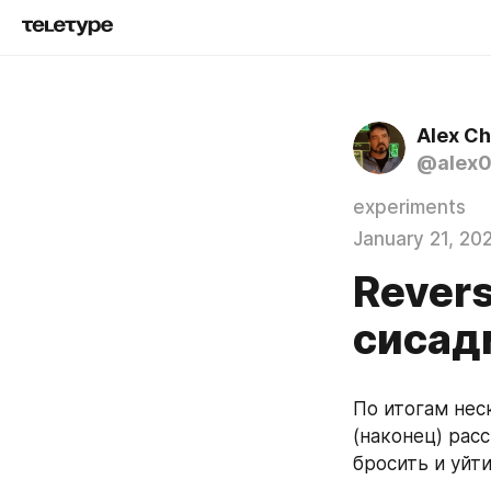
Alex C
@alex
experiments
January 21, 20
Revers
сисад
По итогам нес
(наконец) расс
бросить и уйти