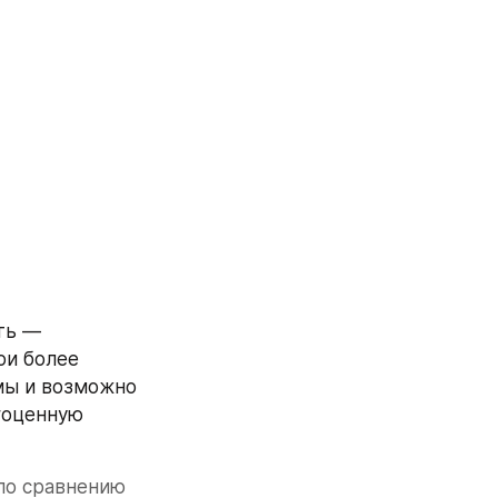
На самом деле все описанное в статье далеко не самая лютая жесть — 
и более 
мы и возможно 
гоценную 
по сравнению 