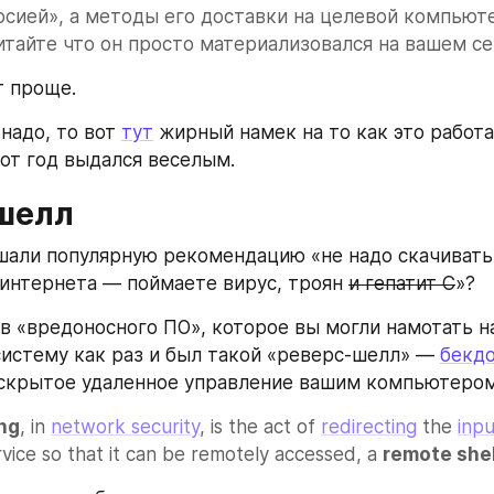
рсией», а методы его доставки на целевой компьют
итайте что он просто материализовался на вашем се
т проще. 
надо, то вот 
тут
 жирный намек на то как это работа
тот год выдался веселым.
шелл
али популярную рекомендацию «не надо скачивать и
 интернета — поймаете вирус, троян 
и гепатит С
»?
в «вредоносного ПО», которое вы могли намотать на
истему как раз и был такой «реверс-шелл» — 
бекд
скрытое удаленное управление вашим компьютером
ing
, in 
network security
, is the act of 
redirecting
 the 
inp
rvice so that it can be remotely accessed, a 
remote shel