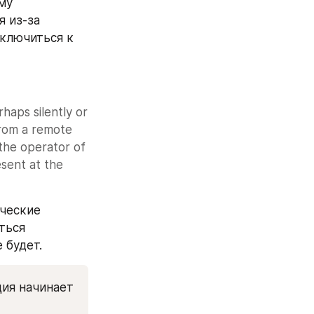
у 
 из-за 
ключиться к 
haps silently or 
rom a remote 
he operator of 
sent at the 
ческие 
ься 
 будет.
ия начинает 