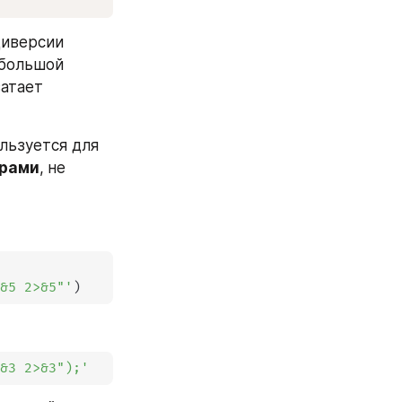
иверсии 
большой 
атает 
ьзуется для 
ерами
,
не 
>&5 2>&5"'
)
>&3 2>&3");'