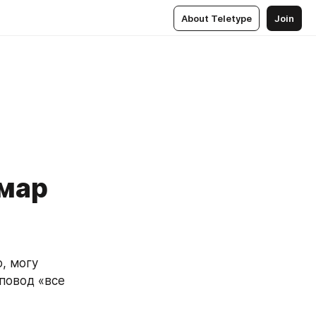
About Teletype
Join
шмар
 могу 
повод «все 