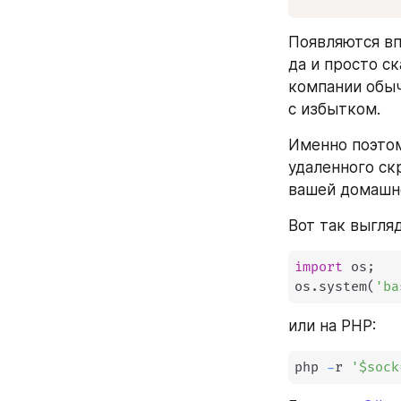
Появляются вп
да и просто с
компании обыч
с избытком.
Именно поэтом
удаленного ск
вашей домашн
Вот так выгля
import
 os
;
os
.
system
(
'ba
или на PHP:
php 
-
r 
'$sock