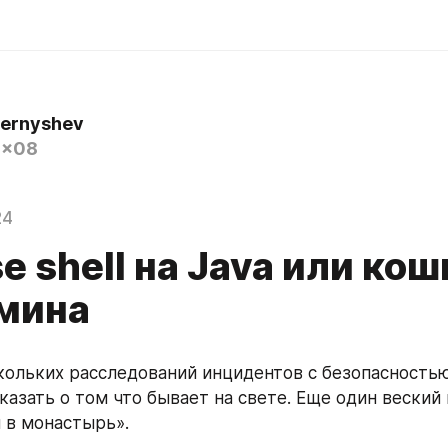
hernyshev
0x08
24
e shell на Java или ко
мина
кольких расследований инцидентов с безопасностью,
казать о том что бывает на свете. Еще один веский 
 в монастырь». 