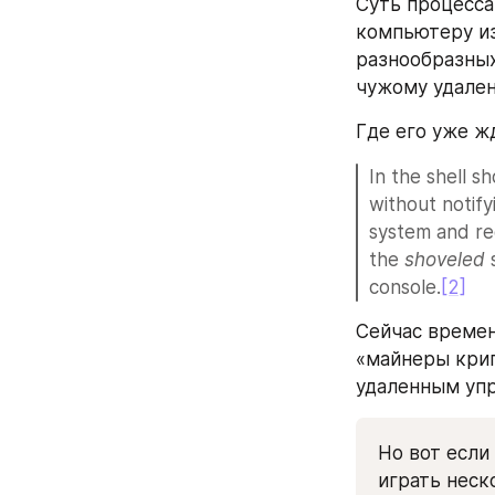
Cуть процесса
компьютеру из
разнообразных
чужому удален
Где его уже ж
In the shell s
without notif
system and re
the 
shoveled
 
console.
[2]
Сейчас времен
«майнеры крип
удаленным упр
Но вот если
играть неск