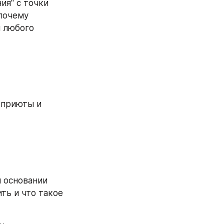
я" с точки 
почему 
 любого 
 приюты и 
 основании 
ть и что такое 