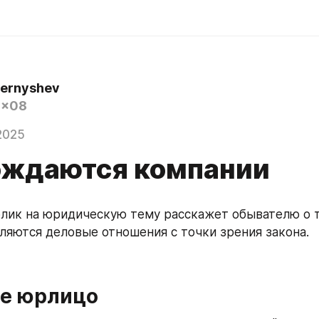
hernyshev
0x08
2025
ождаются компании
ик на юридическую тему расскажет обывателю о т
яются деловые отношения с точки зрения закона.
ое юрлицо