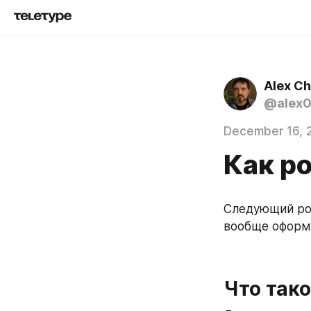
Alex C
@alex
December 16, 
Как р
Следующий рол
вообще оформл
Что так