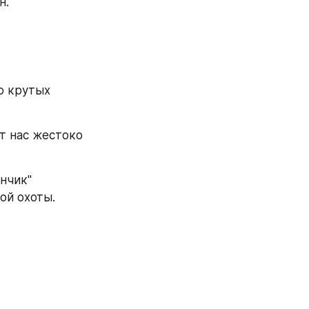
н.
 крутых 
т нас жестоко 
нчик" 
ой охоты.