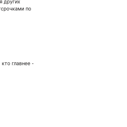
 других 
тсрочками по 
кто главнее - 