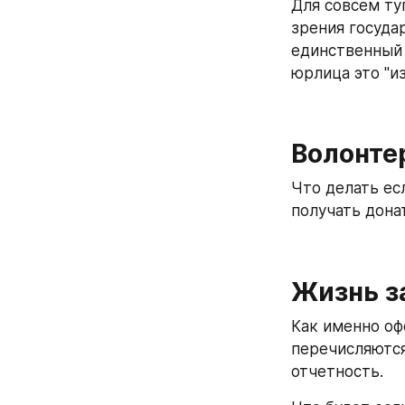
Для совсем ту
зрения госуда
единственный 
юрлица это "и
Волонте
Что делать ес
получать дона
Жизнь з
Как именно оф
перечисляются 
отчетность.