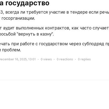
а государство
, всегда ли требуется участие в тендере если речь
 госорганизации.
т аудит выполненных контрактов, как часто случает
осьбой "вернуть в казну".
ечать при работе с государством через субподряд пр
 проблем.
December 16, 2025, 13:01
0
views
0
reactions
0
replies