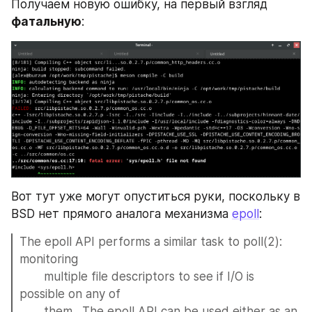
Получаем новую ошибку, на первый взгляд 
фатальную
:
Вот тут уже могут опуститься руки, поскольку в 
BSD нет прямого аналога механизма 
epoll
:
The epoll API performs a similar task to poll(2): 
monitoring
       multiple file descriptors to see if I/O is 
possible on any of
       them.  The epoll API can be used either as an 