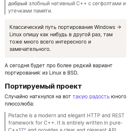
добрый
 злобный нативный C++ с сегфолтами и 
утечками памяти.
Классический путь портирования Windows -> 
Linux опишу как нибудь в другой раз, там 
тоже много всего интересного и 
замечательного. 
А сегодня будет про более редкий вариант 
портирования: из Linux в BSD.
Портируемый проект
Случайно наткнулся на вот 
такую радость
 юного 
плюсолюба:
Pistache is a modern and elegant HTTP and REST 
framework for C++. It is entirely written in pure-
C++17
*
 and provides a clear and pleasant API.