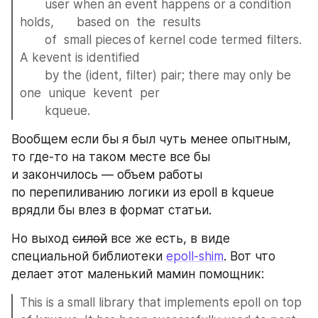
       user when an event happens or a condition 
holds,	based on  the  results
       of  small pieces	of kernel code termed filters.	
A kevent is identified
       by the (ident, filter) pair; there may only be 
one  unique  kevent  per
       kqueue.
Вообщем если бы я был чуть менее опытным, 
то где-то на таком месте все бы 
и закончилось — объем работы 
по перепиливанию логики из epoll в kqueue 
врядли бы влез в формат статьи.
Но выход 
силой
 все же есть, в виде 
специальной библиотеки 
epoll-shim
. Вот что 
делает этот маленький мамин помощник:
This is a small library that implements epoll on top 