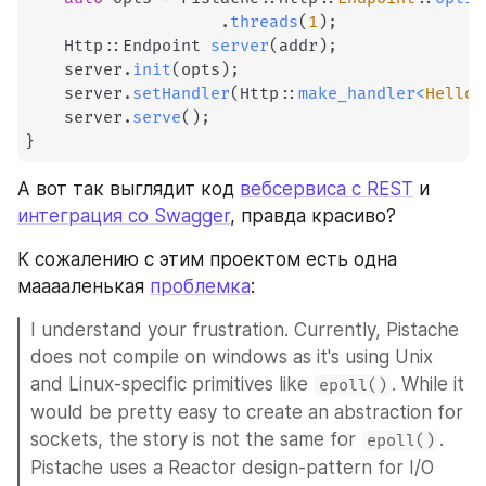
.
threads
(
1
)
;
    Http
::
Endpoint 
server
(
addr
)
;
    server
.
init
(
opts
)
;
    server
.
setHandler
(
Http
::
make_handler
<
HelloH
    server
.
serve
(
)
;
}
А вот так выглядит код 
вебсервиса с REST
 и 
интеграция со Swagger
, правда красиво?
К сожалению с этим проектом есть одна 
мааааленькая 
проблемка
: 
I understand your frustration. Currently, Pistache 
does not compile on windows as it's using Unix 
and Linux-specific primitives like 
. While it 
epoll()
would be pretty easy to create an abstraction for 
sockets, the story is not the same for 
. 
epoll()
Pistache uses a Reactor design-pattern for I/O 