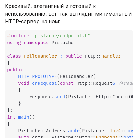
Красивый, элегантный и готовый к 
использованию, вот так выглядит минимальный 
HTTP-сервер на нем:
#
include
"pistache/endpoint.h"
using
namespace
 Pistache
;
class
HelloHandler
:
public
 Http
::
Handler
{
public
:
HTTP_PROTOTYPE
(
HelloHandler
)
void
onRequest
(
const
 Http
::
Request
&
/*reque
{
        response
.
send
(
Pistache
::
Http
::
Code
::
Ok
,
}
}
;
int
main
(
)
{
    Pistache
::
Address 
addr
(
Pistache
::
Ipv4
::
any
(
auto
 opts 
=
 Pistache
::
Http
::
Endpoint
::
optio