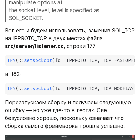
manipulate options at
the socket level, level is specified as 
SOL_SOCKET.
Вот его и будем использовать, заменив SOL_TCP 
на IPPROTO_TCP в двух местах файла 
src/server/listener.cc
, строки 177:
TRY
(
::
setsockopt
(
fd
,
 IPPROTO_TCP
,
 TCP_FASTOPEN
,
и  182:
TRY
(
::
setsockopt
(
fd
,
 IPPROTO_TCP
,
 TCP_NODELAY
,
Перезапускаем сборку и получаем следующую 
ошибку — но уже где-то в тестах. Сие 
безусловно хорошо, поскольку означает что 
сборка самого фреймворка прошла успешно: 