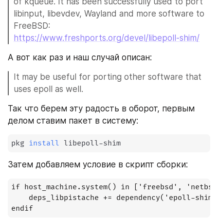
of kqueue. It has been successfully used to port 
libinput, libevdev, Wayland and more software to 
FreeBSD: 
https://www.freshports.org/devel/libepoll-shim/
А вот как раз и наш случай описан:
It may be useful for porting other software that 
uses epoll as well.
Так что берем эту радость в оборот, первым 
делом ставим пакет в систему:
pkg 
install
 libepoll-shim
Затем добавляем условие в скрипт сборки:
if host_machine.system() in ['freebsd', 'netbsd
    deps_libpistache += dependency('epoll-shim'
endif