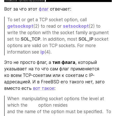
Вот за что этот 
флаг
 отвечает:
To set or get a TCP socket option, call 
getsockopt
(2) to read or 
setsockopt
(2) to 
write the option with the socket family argument 
set to 
SOL_TCP
. In addition, most 
SOL_IP 
socket 
options are valid on TCP sockets. For more 
information see 
ip
(4).
Это не просто флаг, а 
тип флага
, который 
указывает на то что сам флаг применяется 
ко всем TCP-сокетам или к сокетам с IP-
адресацией. И в FreeBSD его такого нет, зато 
вместо есть 
вот такое
:
When  manipulating socket options the level at 
which the	option resides
and the name of the option must be specified.  To 