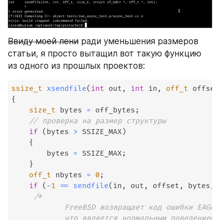
Ввиду моей лени
 ради уменьшения размеров 
статьи, я просто вытащил вот такую функцию 
из одного из прошлых проектов:
ssize_t
xsendfile
(
int
 out
,
int
 in
,
off_t
 offset
{
size_t
 bytes 
=
 off_bytes
;
// проверка на размер структуры 
if
(
bytes 
>
 SSIZE_MAX
)
{
		bytes 
=
 SSIZE_MAX
;
}
off_t
 nbytes 
=
0
;
if
(
-
1
==
sendfile
(
in
,
 out
,
 offset
,
 bytes
,
/* 	

    	    FreeBSD возвращает код ошибки EAGAIN после частичной записи,

    	    что является нормальным поведением при неблокирующем вводе-выводе 
