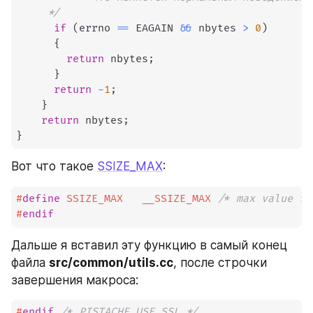
     */
if
(
errno 
==
 EAGAIN 
&&
 nbytes 
>
0
)
{
return
 nbytes
;
}
return
-
1
;
}
return
 nbytes
;
}
Вот что такое 
SSIZE_MAX
:
#
define
SSIZE_MAX
__SSIZE_MAX	
/* max value fo
#
endif
Дальше я вставил эту функцию в самый конец 
файла 
src/common/utils.cc
, после строчки 
завершения макроса:
#
endif
/* PISTACHE_USE_SSL */