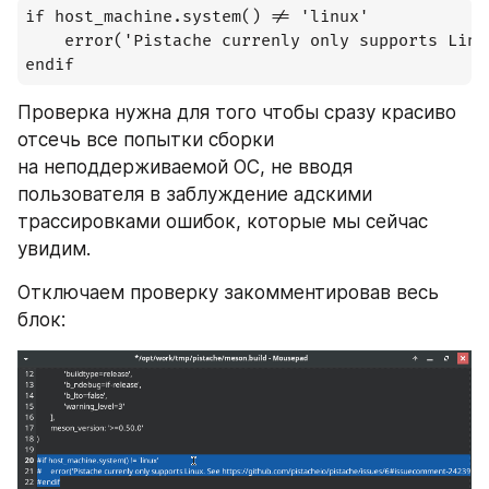
if host_machine.system() != 'linux'

	error('Pistache currenly only supports Linux. See https://github.com/pistacheio/pistache/issues/6#issuecomment-242398225 for more information')

endif
Проверка нужна для того чтобы сразу красиво 
отсечь все попытки сборки 
на неподдерживаемой ОС, не вводя 
пользователя в заблуждение адскими 
трассировками ошибок, которые мы сейчас 
увидим.
Отключаем проверку закомментировав весь 
блок: