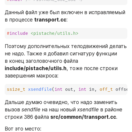
Данный файл уже был включен в исправляемый 
в процессе 
transport.cc
:
#
include
<pistache/utils.h>
Поэтому дополнительных телодвижений делать 
не надо. Также я добавил сигнатуру функции 
в конец заголовочного файла 
include/pistache/utils.h
, тоже после строки 
завершения макроса:
ssize_t
xsendfile
(
int
 out
,
int
 in
,
off_t
 offset
Дальше думаю очевидно, что надо заменить 
вызов 
sendfile
 на наш новый 
xsendfile
 в районе 
строки 386 файла 
src/common/transport.cc
. 
Вот это место: