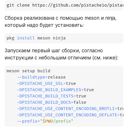
git clone https://github.com/pistacheio/pistach
Сборка реализована с помощью meson и ninja, 
который надо будет установить:
pkg 
install
 meson ninja
Запускаем первый шаг сборки, согласно 
инструкции с небольшим отличием (см. ниже):
meson setup build                              
--buildtype
=
release                        
-DPISTACHE_USE_SSL
=
true                    
-DPISTACHE_BUILD_EXAMPLES
=
true             
-DPISTACHE_BUILD_TESTS
=
true                
-DPISTACHE_BUILD_DOCS
=
false                
-DPISTACHE_USE_CONTENT_ENCODING_BROTLI
=
true
-DPISTACHE_USE_CONTENT_ENCODING_DEFLATE
=
tru
--prefix
=
"
$PWD
/prefix"