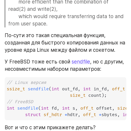
       more efficient than the combination of 
read(2) and write(2),
       which would require transferring data to and 
from user space.
По-сути это такая специальная функция, 
созданная для быстрого копирования данных на 
уровне ядра Linux между файлом и сокетом.
У FreeBSD тоже есть свой 
sendfile
, но с другим, 
несовместимым набором параметров:
// Linux версия
ssize_t
sendfile
(
int
 out_fd
,
int
 in_fd
,
off_t
*
size_t
 count
)
;
// FreeBSD
int
sendfile
(
int
 fd
,
int
 s
,
off_t
 offset
,
size_
struct
sf_hdtr
*
hdtr
,
off_t
*
sbytes
,
int
Вот и что с этим прикажете делать?