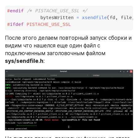
#
endif
/* PISTACHE_USE_SSL */
            bytesWritten 
=
xsendfile
(
fd
,
 file
,
 
#
ifdef
PISTACHE_USE_SSL
После этого делаем повторный запуск сборки и 
видим что нашелся еще один файл с 
подключенным заголовочным файлом  
sys/sendfile.h
: