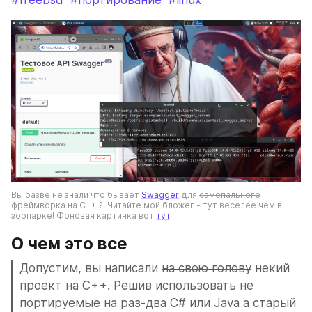
#freebsd
#портирование
#linux
Вы разве не знали что бывает 
Swagger
 для 
самопального
фреймворка на C++ ?  Читайте мой бложег - тут веселее чем в 
зоопарке! Фоновая картинка вот 
тут
.
О чем это все
Допустим, вы написали 
на свою голову
 некий 
проект на C++. Решив использовать не 
портируемые на раз-два C# или Java а старый 