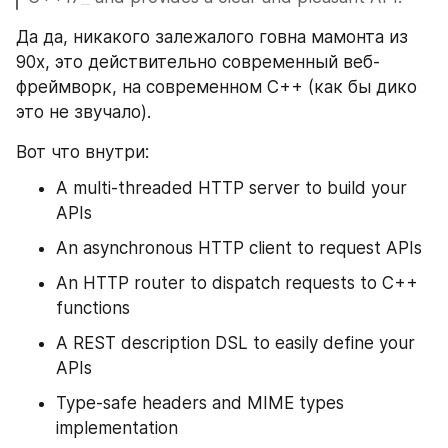
Да да, никакого залежалого говна мамонта из 
90х, это действительно современный веб-
фреймворк, на современном C++ (как бы дико 
это не звучало).
Вот что внутри:
A multi-threaded HTTP server to build your 
APIs
An asynchronous HTTP client to request APIs
An HTTP router to dispatch requests to C++ 
functions
A REST description DSL to easily define your 
APIs
Type-safe headers and MIME types 
implementation