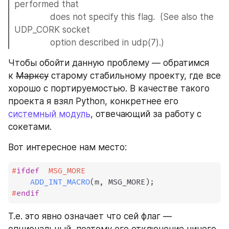
performed that
              does not specify this flag.  (See also the 
UDP_CORK socket
              option described in udp(7).)
Чтобы обойти данную проблему — обратимся 
к 
Марксу
 старому стабильному проекту, где все 
хорошо с портируемостью. В качестве такого 
проекта я взял Python, конкретнее его 
системный модуль
, отвечающий за работу с 
сокетами. 
Вот интересное нам место:
#
ifdef
MSG_MORE
ADD_INT_MACRO
(
m
,
 MSG_MORE
)
;
#
endif
Т.е. это явно означает что сей флаг — 
опциональный, поэтому его отключение ничего 