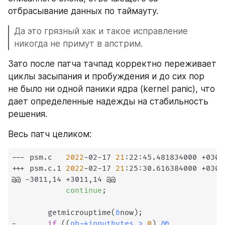
отбрасывание данных по таймауту.
Да это грязный хак и такое исправление 
никогда не примут в апстрим.
Зато после патча тачпад корректно переживает 
циклы засыпания и пробуждения и до сих пор 
не было ни одной паники ядра (kernel panic), что 
дает определенные надежды на стабильность 
решения.
Весь патч целиком:
--- psm.c	
2022
-02-17 
21
:22:45.481834000 +0300

+++ psm.c.1	
2022
-02-17 
21
:25:30.616384000 +0300

@@ -3011,14 +3011,14 @@

continue
;
 		getmicrouptime
(
&
now
)
;
-		
if
((
pb
-
>
inputbytes 
>
0
)
&&