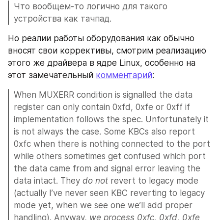
Что вообщем-то логично для такого 
устройства как тачпад.
Но реалии работы оборудования как обычно 
вносят свои коррективы, смотрим реализацию 
этого же драйвера в ядре Linux, особенно на 
этот замечательный 
комментарий
:
When MUXERR condition is signalled the data 
register can only contain 0xfd, 0xfe or 0xff if 
implementation follows the spec. Unfortunately it 
is not always the case. Some KBCs also report 
0xfc when there is nothing connected to the port 
while others sometimes get confused which port 
the data came from and signal error leaving the 
data intact. They 
do not
 revert to legacy mode 
(actually I’ve never seen KBC reverting to legacy 
mode yet, when we see one we’ll add proper 
handling). Anyway, 
we process 0xfc, 0xfd, 0xfe 