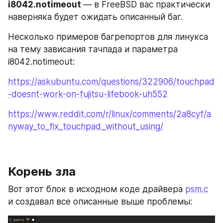
i8042.notimeout 
— в FreeBSD вас практически 
наверняка будет ожидать описанный баг. 
Несколько примеров багрепортов для линукса 
на тему зависания тачпада и параметра 
i8042.notimeout:
https://askubuntu.com/questions/322906/touchpad
-doesnt-work-on-fujitsu-lifebook-uh552
https://www.reddit.com/r/linux/comments/2a8cyf/a
nyway_to_fix_touchpad_without_using/
Корень зла
Вот этот блок в исходном коде драйвера 
psm.c
и создавал все описанные выше проблемы: