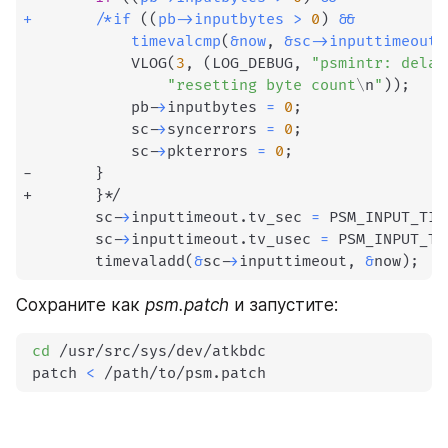
+
/
*
if 
((
pb
-
>
inputbytes 
>
0
)
&&
 		    timevalcmp
(
&
now
,
&
sc
-
>
inputtimeout
,
 			VLOG
(
3
, 
(
LOG_DEBUG, 
"psmintr: delay
"resetting byte count
\n
"
))
;
 			pb-
>
inputbytes 
=
0
;
 			sc-
>
syncerrors 
=
0
;
 			sc-
>
pkterrors 
=
0
;
-		
}
+		
}
*/

 		sc-
>
inputtimeout.tv_sec 
=
 PSM_INPUT_TIM
 		sc-
>
inputtimeout.tv_usec 
=
 PSM_INPUT_TI
 		timevaladd
(
&
sc-
>
inputtimeout, 
&
now
)
;
Сохраните как 
psm.patch
 и запустите:
cd
 /usr/src/sys/dev/atkbdc

 patch 
<
 /path/to/psm.patch