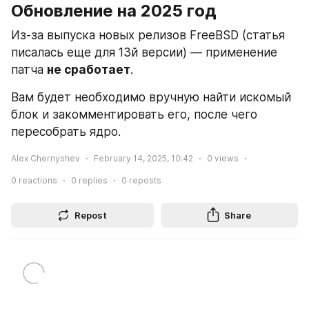
Обновление на 2025 год
Из-за выпуска новых релизов FreeBSD (статья 
писалась еще для 13й версии) — применение 
патча 
не сработает
.
Вам будет необходимо вручную найти искомый 
блок и закомментировать его, после чего 
пересобрать ядро.
Alex Chernyshev
February 14, 2025, 10:42
0
views
0
reactions
0
replies
0
reposts
Repost
Share