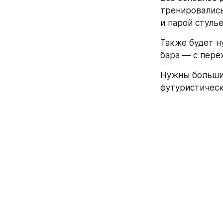
тренировались
и парой стуль
Также будет н
бара — с пере
Нужны большие
футуристическ