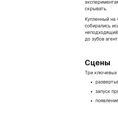
экспериментам
скрывать.
Купленный на 
собирались ис
неподходящий 
до зубов аген
Сцены
Три ключевых 
развертыв
запуск пр
появление