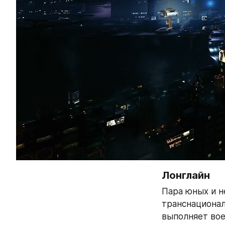
Лонглайн
Пара юных и н
транснационал
выполняет вое