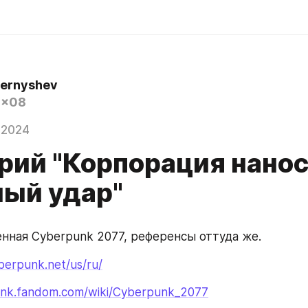
hernyshev
0x08
 2024
рий "Корпорация нано
ный удар"
нная Cyberpunk 2077, референсы оттуда же.
berpunk.net/us/ru/
unk.fandom.com/wiki/Cyberpunk_2077