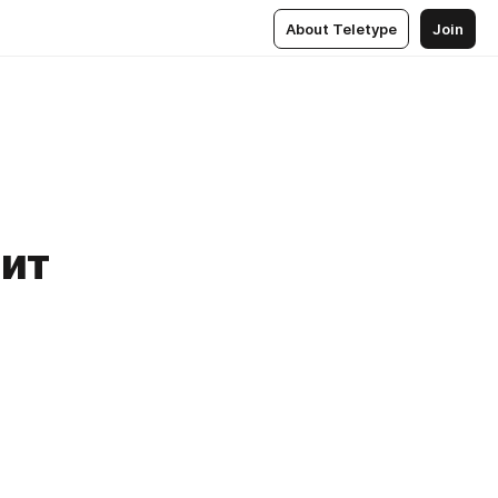
About Teletype
Join
сит