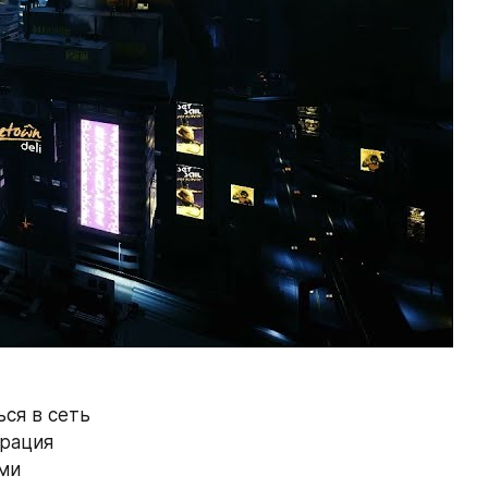
я в сеть 
рация 
и 