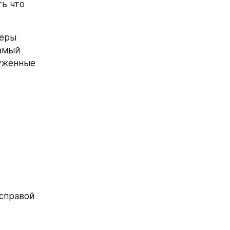
ь что 
еры 
амый 
уженные 
справой 