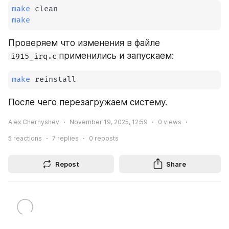
make
make
Проверяем что изменения в файле 
применились и запускаем:
i915_irq.c
make
 reinstall
После чего перезагружаем систему.
Alex Chernyshev
November 19, 2025, 12:59
0
views
5
reactions
7
replies
0
reposts
Repost
Share