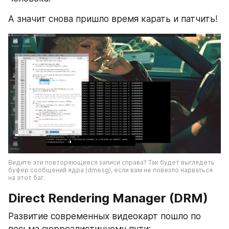
А значит снова пришло время карать и патчить!
Видите эти повторяющиеся записи справа? Так будет выглядеть 
буфер сообщений ядра (dmesg), если вам не повезло нарваться 
на этот баг.
Direct Rendering Manager
 (
DRM
)
Развитие современных видеокарт пошло по 
весьма сюрреалистичному пути: