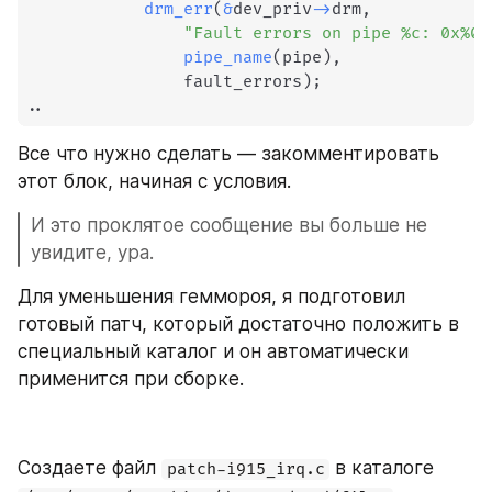
drm_err
(
&
dev_priv
->
drm
,
"Fault errors on pipe %c: 0x%08
pipe_name
(
pipe
)
,
				fault_errors
)
;
.
.
Все что нужно сделать — закомментировать 
этот блок, начиная с условия.
И это проклятое сообщение вы больше не 
увидите, ура.
Для уменьшения геммороя, я подготовил 
готовый патч, который достаточно положить в 
специальный каталог и он автоматически 
применится при сборке.
Создаете файл 
 в каталоге 
patch-i915_irq.c