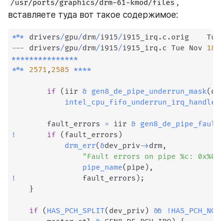
, 
/usr/ports/graphics/drm-61-kmod/files
вставляете туда вот такое содержимое:
*
*
*
 drivers
/
gpu
/
drm
/
i915
/
i915_irq
.
c
.
orig	
--
-
 drivers
/
gpu
/
drm
/
i915
/
i915_irq
.
c	Tue Nov 
18
*
*
*
*
*
*
*
*
*
*
*
*
*
*
*
*
*
*
2571
,
2585
*
*
*
*
if
(
iir 
&
gen8_de_pipe_underrun_mask
(
de
intel_cpu_fifo_underrun_irq_handler
  		fault_errors 
=
 iir 
&
gen8_de_pipe_fault
!
if
(
fault_errors
)
drm_err
(
&
dev_priv
->
drm
,
"Fault errors on pipe %c: 0x%08
pipe_name
(
pipe
)
,
!
 				fault_errors
)
;
}
if
(
HAS_PCH_SPLIT
(
dev_priv
)
&&
!
HAS_PCH_NOP