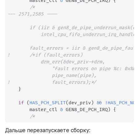
  	    master_ctl 
&
 GEN8_DE_PCH_IRQ
)
{
/*

--- 2571,2585 ----

  		if (iir & gen8_de_pipe_underrun_mask(dev_priv))

  			intel_cpu_fifo_underrun_irq_handler(dev_priv, pipe);

  		fault_errors = iir & gen8_de_pipe_fault_mask(dev_priv);

! 		/*if (fault_errors)

  			drm_err(&dev_priv->drm,

  				"Fault errors on pipe %c: 0x%08x\n",

  				pipe_name(pipe),

! 				fault_errors);*/
}
if
(
HAS_PCH_SPLIT
(
dev_priv
)
&&
!
HAS_PCH_NOP
  	    master_ctl 
&
 GEN8_DE_PCH_IRQ
)
{
Дальше перезапускаете сборку: