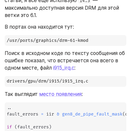
статьи, я все еще использую 
 — 
14.3
максимально доступная версия DRM для этой 
ветки это 6.1. 
В портах она находится тут:
/usr/ports/graphics/drm-61-kmod
Поиск в исходном коде по тексту сообщения об 
ошибке показал, что встречается она всего в 
одном месте, файл 
i915_irq.c
:
drivers/gpu/drm/i915/i915_irq.c
Так выглядит 
место появления
:
.
.
fault_errors 
=
 iir 
&
gen8_de_pipe_fault_mask
(
de
if
(
fault_errors
)