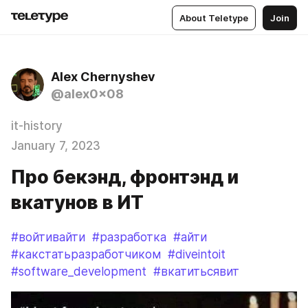
About Teletype
Join
Alex Chernyshev
@alex0x08
it-history
January 7, 2023
Про бекэнд, фронтэнд и
вкатунов в ИТ
#войтивайти
#разработка
#айти
#какстатьразработчиком
#diveintoit
#software_development
#вкатитьсявит