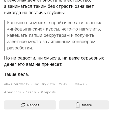
а заниматься таким без страсти означает 
никогда не постичь глубины.
Конечно вы можете пройти все эти платные 
«инфоцыганские» курсы, чего-то нагуглить, 
навешать лапши рекрутерам и получить 
заветное место за айтишным конвеером 
разработки. 
Но ни радости, ни смысла, ни даже серьезных 
денег это вам не принесет. 
Такие дела.
Alex Chernyshev
January 7, 2023, 22:49
0
views
4
reactions
1
reply
0
reposts
Repost
Share