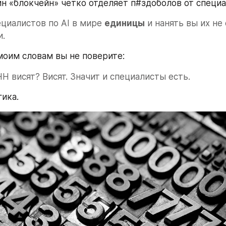
н «блокчейн» четко отделяет п#здоболов от специа
циалистов по AI в мире 
единицы
 и нанять вы их не
и.
моим словам вы не поверите:
HH висят? Висят. Значит и специалисты есть.
гика.