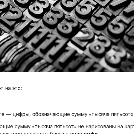
т на это:
те — цифры, обозначающие сумму «тысяча пятьсот».
щие сумму «тысяча пятьсот» не нарисованы на карт
едакторе страницы блога в виде 
цифр
.