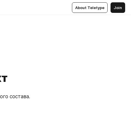
About Teletype
Join
кт
ого состава.