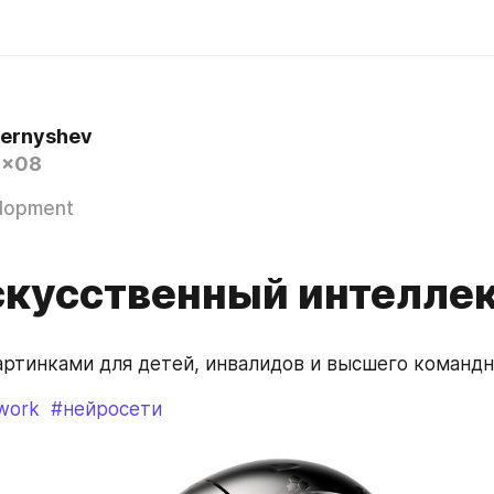
hernyshev
0x08
lopment
скусственный интелле
артинками для детей, инвалидов и высшего командн
work
#нейросети