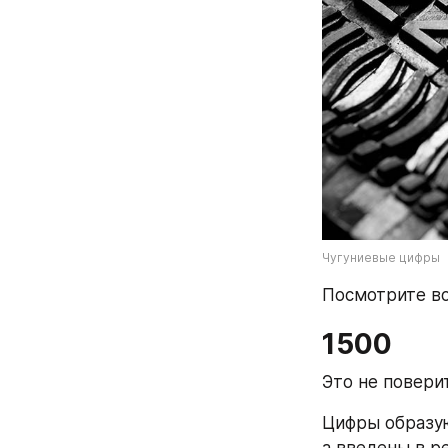
Чугуниевые цифры
Посмотрите во
1500
Это не повери
Цифры образую
а введены в р