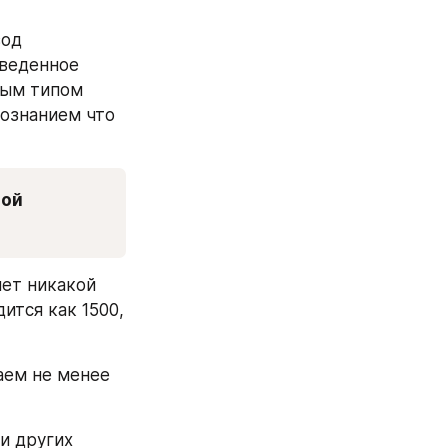
од 
веденное 
вым типом 
ознанием что 
ой 
ет никакой 
тся как 1500, 
ем не менее 
и других 