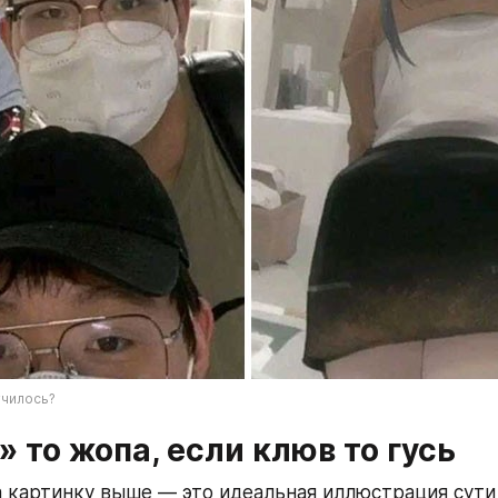
училось?
 то жопа, если клюв то гусь
 картинку выше — это идеальная иллюстрация сути A