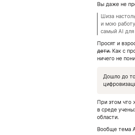
Вы даже не пр
Шиза настоль
и мою работу
самый AI для 
дети.
 Как с п
ничего не пон
Дошло до то
цифровизаци
При этом что 
в среде учены
области. 
Вообще тема A