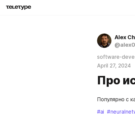
Alex C
@alex
software-deve
April 27, 2024
Про и
Популярно с к
#ai
#neuralnet