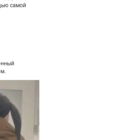
ью самой 
енный 
м.