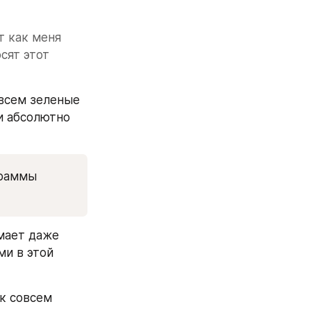
 как меня 
ят этот 
Просят и взрослые (вроде бы) люди, сдавшие не один проект и совсем зеленые 
 абсолютно 
раммы 
мает даже 
и в этой 
к совсем 