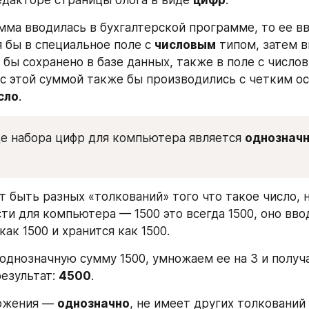
умма вводилась в бухгалтерской программе, то ее вв
 бы в специальное поле с 
числовым
 типом, затем в
 бы сохранено в базе данных, также в поле с число
 с этой суммой также бы производились с четким ос
сло
. 
е набора цифр для компьютера является 
однозначн
т быть разных «толкований» того что такое число, н
и для компьютера — 1500 это всегда 1500, оно вводи
ак 1500 и хранится как 1500.
однозначную сумму 1500, умножаем ее на 3 и получа
езультат: 
4500
.
ожения — 
однозначно
, не имеет других толкований 