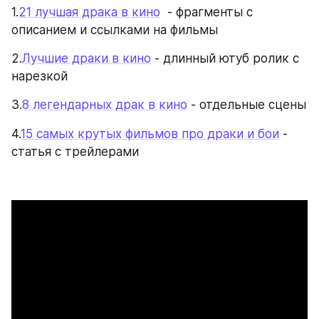
1.
21 лучшая драка в кино
  - фрагменты с 
описанием и ссылками на фильмы
2.
Лучшие драки в кино
 - длинный ютуб ролик с 
нарезкой
3.
8 легендарных драк в кино
 - отдельные сцены
4.
15 самых крутых фильмов про драки и бои
 - 
статья с трейлерами